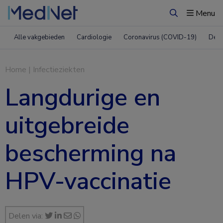
Menu
Zoeken
Alle vakgebieden
Cardiologie
Coronavirus (COVID-19)
Derm
Home
|
Infectieziekten
Langdurige en
uitgebreide
bescherming na
HPV-vaccinatie
Delen via: