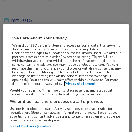
mrt 2018
We Care About Your Privacy
Vakgebieden:
We and our
887
partners store and access personal data, like browsing
data or unique identifiers, on your device. Selecting "I Accept" enables
Infectieziekten
tracking technologies to support the purposes shown under "we and our
partners process data to provide," whereas selecting "Reject All" or
withdrawing your consent will disable them. If trackers are disabled,
some content and ads you see may not be as relevant to you. You can
Aandachtsgebieden:
resurface this menu to change your choices or withdraw consent at any
time by clicking the Manage Preferences link on the bottom of the
Virale infecties
webpage [or the floating icon on the bottom-left of the webpage, if
applicable]. Your choices will have effect within our Website. For more
details, refer to our Privacy Policy.
Privacy statement
Tags:
Would you rather not? Then we only place essential and statistical
cookies, these do not record any data about you as a person
HPV
We and our partners process data to provide:
Use precise geolocation data. Actively scan device characteristics for
identification. Store and/or access information on a device. Personalised
advertising and content, advertising and content measurement, audience
research and services development.
List of Partners (vendors)