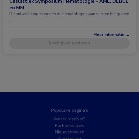
Casuïstiek Symposium Hematologie - AML, DLBCL
en MM
De ontwikkelingen binnen de hematologie gaan snel en het gebied
…
Meer informatie →
Inschrijven gesloten
Populaire pagina’s
Wat is MedNet?
Partnernieuws
Nieuwsbrieven
Nascholing