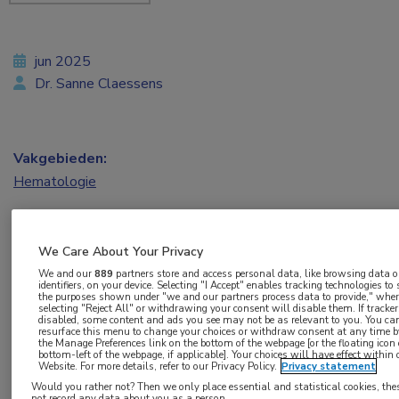
jun 2025
Dr. Sanne Claessens
Vakgebieden:
Hematologie
Aandachtsgebieden:
Benigne hematologie
We Care About Your Privacy
We and our
889
partners store and access personal data, like browsing data o
identifiers, on your device. Selecting "I Accept" enables tracking technologies to
Tags:
the purposes shown under "we and our partners process data to provide," whe
selecting "Reject All" or withdrawing your consent will disable them. If tracker
factor IX
,
fidanacogene elaparvovec
,
gentherapie
,
hemofilie
disabled, some content and ads you see may not be as relevant to you. You ca
resurface this menu to change your choices or withdraw consent at any time by
the Manage Preferences link on the bottom of the webpage [or the floating icon
bottom-left of the webpage, if applicable]. Your choices will have effect within 
Website. For more details, refer to our Privacy Policy.
Privacy statement
Eenmalige infusie van fidanacogene elaparvovec
Would you rather not? Then we only place essential and statistical cookies, the
was bij patiënten met hemofilie B geassocieerd
not record any data about you as a person