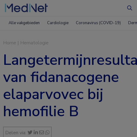
Zo
Alle vakgebieden
Cardiologie
Coronavirus (COVID-19)
Derm
Home
|
Hematologie
Langetermijnresult
van fidanacogene
elaparvovec bij
hemofilie B
Delen via: