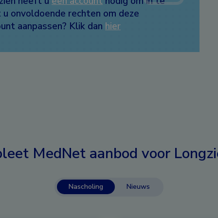
zien heeft u
een account
nodig om in te
ft u onvoldoende rechten om deze
count aanpassen? Klik dan
hier
leet MedNet aanbod voor
Longzi
Nascholing
Nieuws