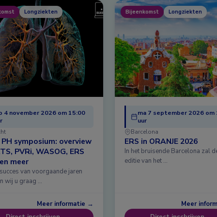
komst
Longziekten
Bijeenkomst
Longziekten
o 4 november 2026 om 15:00
ma 7 september 2026 om 
r
uur
cht
Barcelona
& PH symposium: overview
ERS in ORANJE 2026
ATS, PVRi, WASOG, ERS
In het bruisende Barcelona zal 
 en meer
editie van het …
 succes van voorgaande jaren
n wij u graag …
Meer informatie →
Meer infor