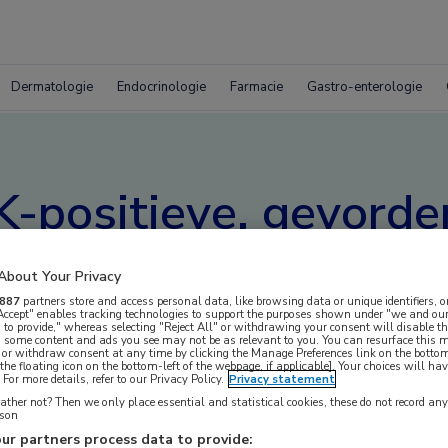
Dermatologie
Endocrinologie
Farmacie
Gastro-enterologie
LK-positieve, gevorde
 longkanker: 5-jaars
About Your Privacy
887
partners store and access personal data, like browsing data or unique identifiers, o
 Accept" enables tracking technologies to support the purposes shown under "we and our
 to provide," whereas selecting "Reject All" or withdrawing your consent will disable th
, some content and ads you see may not be as relevant to you. You can resurface this
 or withdraw consent at any time by clicking the Manage Preferences link on the bottom
the floating icon on the bottom-left of the webpage, if applicable]. Your choices will hav
For more details, refer to our Privacy Policy.
Privacy statement
ther not? Then we only place essential and statistical cookies, these do not record an
rson
ur partners process data to provide: