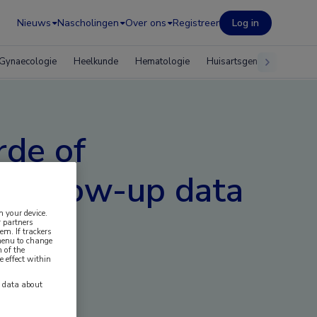
Nieuws
Nascholingen
Over ons
Registreer
Log in
Gynaecologie
Heelkunde
Hematologie
Huisartsgeneeskunde
rde of
 follow-up data
n your device.
 partners
em. If trackers
 menu to change
 of the
e effect within
y data about