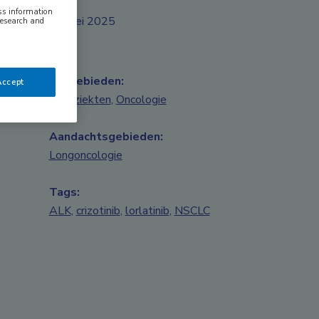
ess information
mei 2025
research and
Vakgebieden:
Accept
Longziekten
,
Oncologie
Aandachtsgebieden:
Longoncologie
Tags:
ALK
,
crizotinib
,
lorlatinib
,
NSCLC