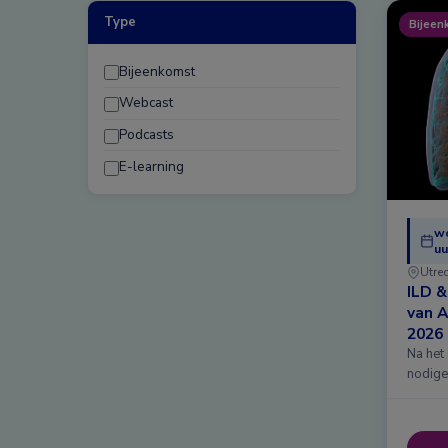
Type
Bijeen
Bijeenkomst
Webcast
Podcasts
E-learning
w
uu
Utre
ILD 
van 
2026
Na het
nodige