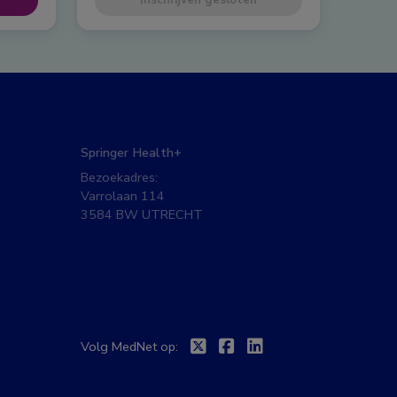
Inschrijven gesloten
Springer Health+
Bezoekadres:
Varrolaan 114
3584 BW UTRECHT
Twitter
Facebook
Linkedin
Volg MedNet op: