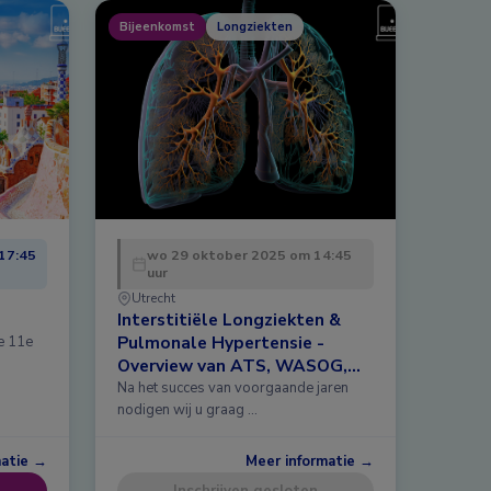
Bijeenkomst
Longziekten
17:45
wo 29 oktober 2025 om 14:45
uur
Utrecht
Interstitiële Longziekten &
Pulmonale Hypertensie -
de 11e
Overview van ATS, WASOG,
ERS 2025 en meer
Na het succes van voorgaande jaren
nodigen wij u graag …
matie →
Meer informatie →