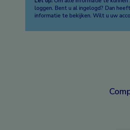
Let op:
Om alle informatie te kunnen 
loggen. Bent u al ingelogd? Dan hee
informatie te bekijken. Wilt u uw ac
Comp