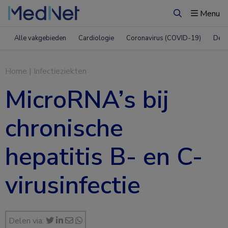
Menu
Zoeken
Alle vakgebieden
Cardiologie
Coronavirus (COVID-19)
Derm
Home
|
Infectieziekten
MicroRNA’s bij
chronische
hepatitis B- en C-
virusinfectie
Delen via: