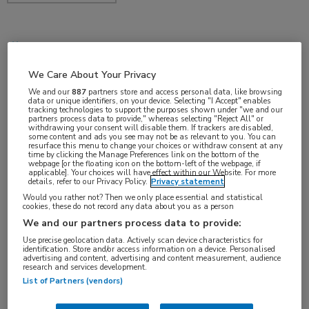
sep 2017
We Care About Your Privacy
We and our
887
partners store and access personal data, like browsing
data or unique identifiers, on your device. Selecting "I Accept" enables
Vakgebieden:
tracking technologies to support the purposes shown under "we and our
partners process data to provide," whereas selecting "Reject All" or
Infectieziekten
withdrawing your consent will disable them. If trackers are disabled,
some content and ads you see may not be as relevant to you. You can
resurface this menu to change your choices or withdraw consent at any
time by clicking the Manage Preferences link on the bottom of the
Aandachtsgebieden:
webpage [or the floating icon on the bottom-left of the webpage, if
applicable]. Your choices will have effect within our Website. For more
Hepatitis
details, refer to our Privacy Policy.
Privacy statement
Would you rather not? Then we only place essential and statistical
cookies, these do not record any data about you as a person
Tags:
We and our partners process data to provide:
hepatitis B
,
hepatitis C
Use precise geolocation data. Actively scan device characteristics for
identification. Store and/or access information on a device. Personalised
advertising and content, advertising and content measurement, audience
research and services development.
List of Partners (vendors)