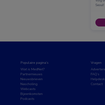
Amst
Volg d
Seoul!
Populaire pagina’s
Vragen
Wat is MedNet?
Adverter
Partnernieuws
FAQ’s
Nieuwsbrieven
Helpdesk
Nascholing
Contact
Webcasts
Bijeenkomsten
Podcasts