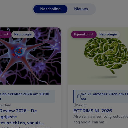
Nascholing
Nieuws
komst
Neurologie
Bijeenkomst
Neurologie
 26 oktober 2026 om 18:00
wo 21 oktober 2026 om 1
r
uur
terdam
Vught
Review 2026 – De
ECTRIMS NL 2026
grijkste
Afreizen naar een congreslocatie?
esinzichten, vanuit
nog nodig, kan het …