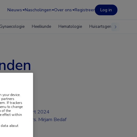
Nieuws
Nascholingen
Over ons
Registreer
Log in
Gynaecologie
Heelkunde
Hematologie
Huisartsgeneeskunde
onden
n your device.
 partners
em. If trackers
 menu to change
 of the
mrt 2024
e effect within
Drs. Mirjam Bedaf
y data about