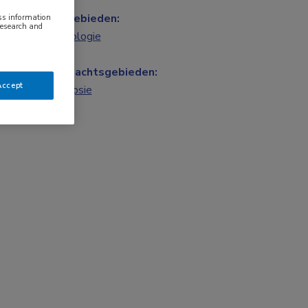
Vakgebieden:
ess information
research and
Neurologie
Aandachtsgebieden:
Accept
Epilepsie