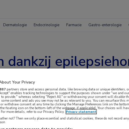
Dermatologie
Endocrinologie
Farmacie
Gastro-enterologie
n dankzij epilepsieh
About Your Privacy
887
partners store and access personal data, like browsing data or unique identifiers, o
 Accept" enables tracking technologies to support the purposes shown under "we and our
 to provide," whereas selecting "Reject All" or withdrawing your consent will disable th
, some content and ads you see may not be as relevant to you. You can resurface this
 or withdraw consent at any time by clicking the Manage Preferences link on the bottom
epsie kan het hebben van een epilepsiehond het
the floating icon on the bottom-left of the webpage, if applicable]. Your choices will hav
For more details, refer to our Privacy Policy.
Privacy statement
uit het Nederlands onderzoek EPISODE
ther not? Then we only place essential and statistical cookies, these do not record an
rson