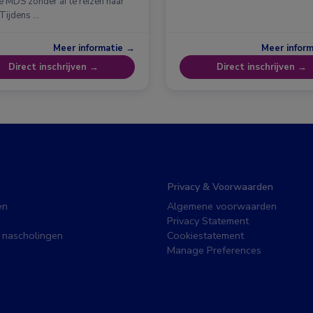
erdam
e MDS zonder af te reizen naar
 Tijdens …
Meer informatie →
Meer infor
Direct inschrijven →
Direct inschrijven →
Privacy & Voorwaarden
en
Algemene voorwaarden
Privacy Statement
 nascholingen
Cookiestatement
Manage Preferences