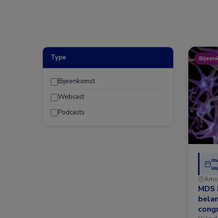
Type
Bijeen
Bijeenkomst
Webcast
Podcasts
ma
uu
Ams
MDS 
belan
congr