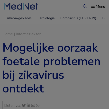
Menu
Zoeken
Alle vakgebieden
Cardiologie
Coronavirus (COVID-19)
Derm
Home
|
Infectieziekten
Mogelijke oorzaak
foetale problemen
bij zikavirus
ontdekt
Delen via: