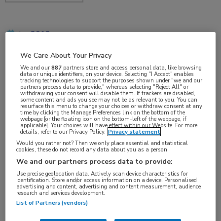
jan 2018
We Care About Your Privacy
We and our
887
partners store and access personal data, like browsing
data or unique identifiers, on your device. Selecting "I Accept" enables
Vakgebieden:
tracking technologies to support the purposes shown under "we and our
partners process data to provide," whereas selecting "Reject All" or
Infectieziekten
withdrawing your consent will disable them. If trackers are disabled,
some content and ads you see may not be as relevant to you. You can
resurface this menu to change your choices or withdraw consent at any
time by clicking the Manage Preferences link on the bottom of the
webpage [or the floating icon on the bottom-left of the webpage, if
applicable]. Your choices will have effect within our Website. For more
details, refer to our Privacy Policy.
Privacy statement
Tags:
Would you rather not? Then we only place essential and statistical
cookies, these do not record any data about you as a person
zikavirus
,
zwangerschap
We and our partners process data to provide:
Use precise geolocation data. Actively scan device characteristics for
identification. Store and/or access information on a device. Personalised
advertising and content, advertising and content measurement, audience
research and services development.
List of Partners (vendors)
Log hier in om volledige