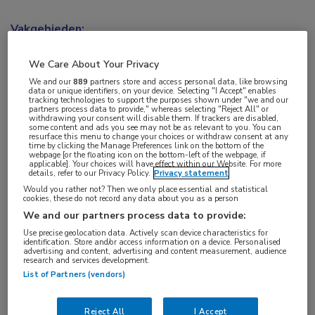
Vakgebieden:
Infectieziekten
We Care About Your Privacy
We and our
889
partners store and access personal data, like browsing
Aandachtsgebieden:
data or unique identifiers, on your device. Selecting "I Accept" enables
tracking technologies to support the purposes shown under "we and our
Antibioticaresistentie
,
Bacteriële infecties
partners process data to provide," whereas selecting "Reject All" or
withdrawing your consent will disable them. If trackers are disabled,
some content and ads you see may not be as relevant to you. You can
resurface this menu to change your choices or withdraw consent at any
Tags:
time by clicking the Manage Preferences link on the bottom of the
webpage [or the floating icon on the bottom-left of the webpage, if
minocycline
applicable]. Your choices will have effect within our Website. For more
details, refer to our Privacy Policy.
Privacy statement
Would you rather not? Then we only place essential and statistical
cookies, these do not record any data about you as a person
We and our partners process data to provide:
Use precise geolocation data. Actively scan device characteristics for
Log hier in om volledige
identification. Store and/or access information on a device. Personalised
advertising and content, advertising and content measurement, audience
toegang te krijgen.
research and services development.
List of Partners (vendors)
of
Account maken
Login
Reject All
I Accept