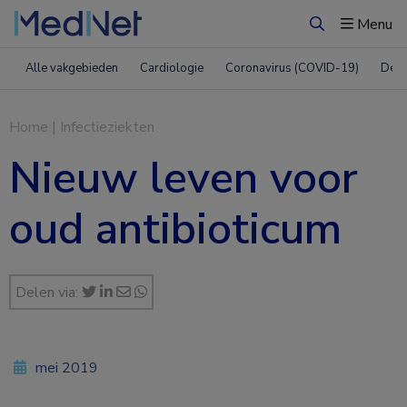
Menu
Zoeken
Alle vakgebieden
Cardiologie
Coronavirus (COVID-19)
Derm
Home
|
Infectieziekten
Nieuw leven voor
oud antibioticum
Delen via:
mei 2019