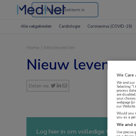
Search
through
Alle vakgebieden
Cardiologie
Coronavirus (COVID-19)
the
website
Home
|
Infectieziekten
Nieuw leven voo
We Care 
We and our
Delen via:
Selecting "I
process data
are disabled
your choices
webpage [or 
our Website. 
Would you ra
you as a pe
We and o
Log hier in om volledige toegang te
Use precise 