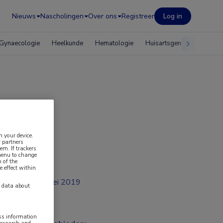
Nieuws
Nascholingen
Over ons
Registreer
Log in
Gynaecologie
Heelkunde
Hematologie
Huisartsgeneeskunde
n your device.
 partners
em. If trackers
 menu to change
 of the
e effect within
mei 2019
y data about
ess information