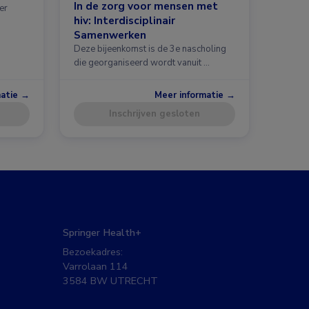
In de zorg voor mensen met
er
hiv: Interdisciplinair
Samenwerken
Deze bijeenkomst is de 3e nascholing
die georganiseerd wordt vanuit …
matie →
Meer informatie →
Inschrijven gesloten
Springer Health+
Bezoekadres:
Varrolaan 114
3584 BW UTRECHT