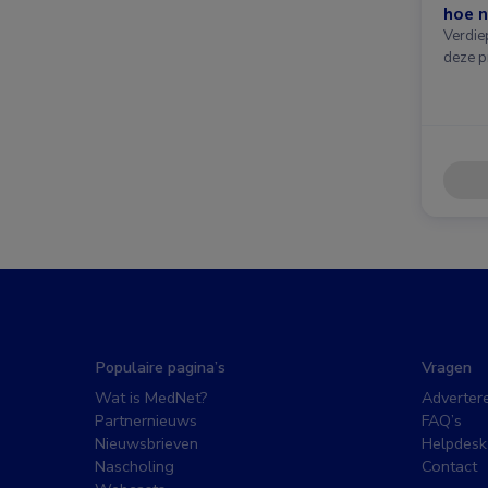
hoe n
Verdie
deze p
Populaire pagina’s
Vragen
Wat is MedNet?
Adverter
Partnernieuws
FAQ’s
Nieuwsbrieven
Helpdesk
Nascholing
Contact