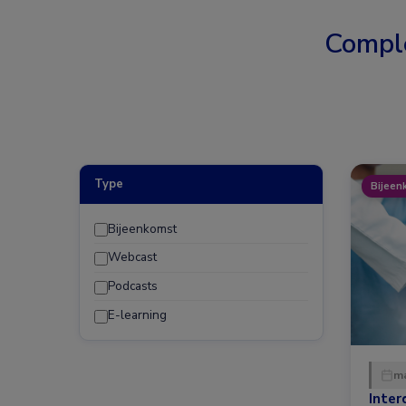
Compl
Type
Bijeen
Bijeenkomst
Webcast
Podcasts
E-learning
ma
Inter