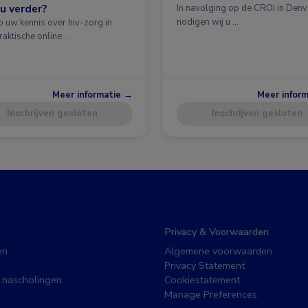
u verder?
In navolging op de CROI in Denv
nodigen wij u …
p uw kennis over hiv-zorg in
raktische online …
Meer informatie →
Meer infor
Inschrijven gesloten
Inschrijven gesloten
Privacy & Voorwaarden
en
Algemene voorwaarden
Privacy Statement
 nascholingen
Cookiestatement
Manage Preferences