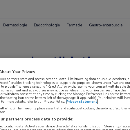
Dermatologie
Endocrinologie
Farmacie
Gastro-enterologie
r oud antibioticum
About Your Privacy
889
partners store and access personal data, like browsing data or unique identifiers, o
 Accept" enables tracking technologies to support the purposes shown under "we and our
 to provide," whereas selecting "Reject All" or withdrawing your consent will disable th
, some content and ads you see may not be as relevant to you. You can resurface this
 or withdraw consent at any time by clicking the Manage Preferences link on the bottom
the floating icon on the bottom-left of the webpage, if applicable]. Your choices will hav
For more details, refer to our Privacy Policy.
Privacy statement
ther not? Then we only place essential and statistical cookies, these do not record an
rson
ur partners process data to provide:
 krijgen.
geolocation data. Actively scan device characteristics for identification. Store and/or acc