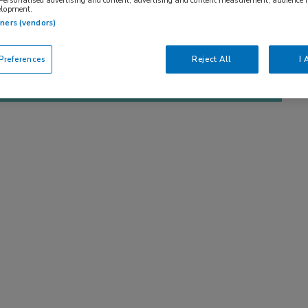
 Personalised advertising and content, advertising and content measurement, audience 
elopment.
tners (vendors)
references
Reject All
I 