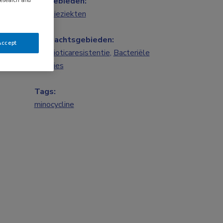
Vakgebieden:
research and
Infectieziekten
Aandachtsgebieden:
Accept
Antibioticaresistentie
,
Bacteriële
infecties
Tags:
minocycline