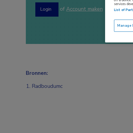
on a device.
services dev
of
Account maken
Login
List of Par
Manage P
Bronnen:
Radboudumc