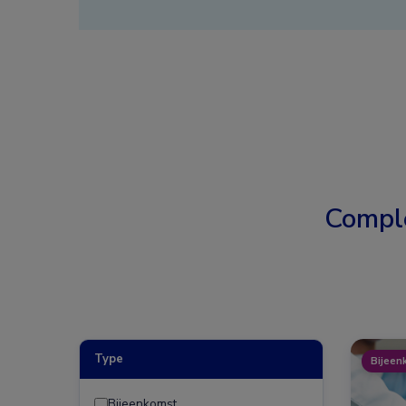
Compl
Type
Bijeen
Bijeenkomst