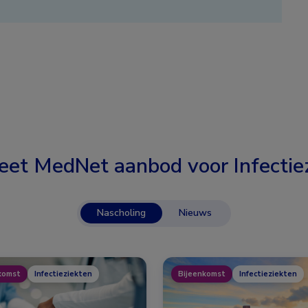
eet MedNet aanbod voor
Infectie
Nascholing
Nieuws
komst
Infectieziekten
Bijeenkomst
Infectieziekten