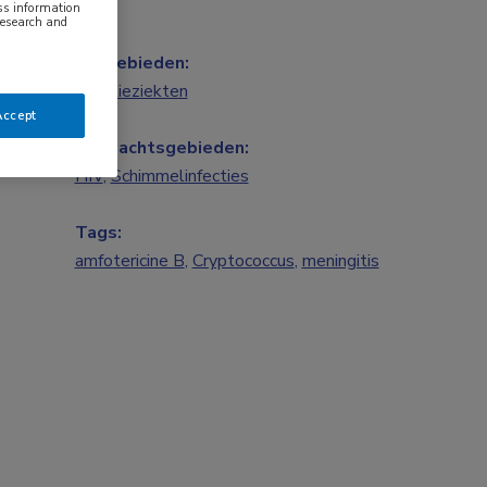
ess information
research and
Vakgebieden:
Infectieziekten
Accept
Aandachtsgebieden:
HIV
,
Schimmelinfecties
Tags:
amfotericine B
,
Cryptococcus
,
meningitis