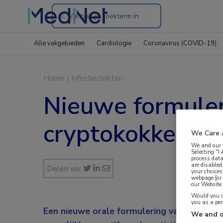
Search
through
Alle vakgebieden
Cardiologie
Coronavirus (COVID-19)
the
website
Home
|
Infectieziekten
Nieuwe formuler
cryptokokkenmen
We Care 
We and our
Selecting "I
process data
are disabled
Delen via:
your choices
webpage [or 
our Website. 
Would you ra
you as a pe
Een nieuwe orale formulering van amfoteric
We and o