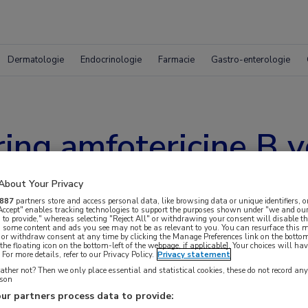
Dermatologie
Endocrinologie
Farmacie
Gastro-enterologie
ing amfotericine B v
ingitis
About Your Privacy
887
partners store and access personal data, like browsing data or unique identifiers, o
 Accept" enables tracking technologies to support the purposes shown under "we and our
 to provide," whereas selecting "Reject All" or withdrawing your consent will disable th
, some content and ads you see may not be as relevant to you. You can resurface this
 or withdraw consent at any time by clicking the Manage Preferences link on the bottom
the floating icon on the bottom-left of the webpage, if applicable]. Your choices will hav
For more details, refer to our Privacy Policy.
Privacy statement
ther not? Then we only place essential and statistical cookies, these do not record an
rson
ine B in lipide nanokristallen (LNC) heeft een
ur partners process data to provide: