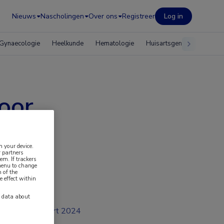
Nieuws
Nascholingen
Over ons
Registreer
Log in
Gynaecologie
Heelkunde
Hematologie
Huisartsgeneeskunde
oor
n your device.
 partners
em. If trackers
 menu to change
 of the
e effect within
y data about
mrt 2024