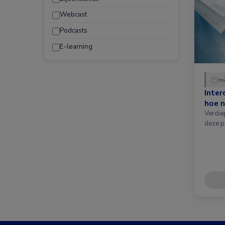
Webcast
Podcasts
E-learning
ma
Inter
hoe n
Verdie
deze p