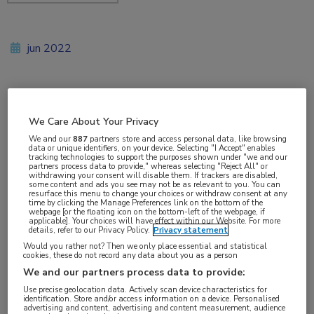
jun 2022
Vakgebieden:
We Care About Your Privacy
Farmacie
,
Infectieziekten
We and our
887
partners store and access personal data, like browsing
data or unique identifiers, on your device. Selecting "I Accept" enables
tracking technologies to support the purposes shown under "we and our
Aandachtsgebieden:
partners process data to provide," whereas selecting "Reject All" or
withdrawing your consent will disable them. If trackers are disabled,
Schimmelinfecties
some content and ads you see may not be as relevant to you. You can
resurface this menu to change your choices or withdraw consent at any
time by clicking the Manage Preferences link on the bottom of the
webpage [or the floating icon on the bottom-left of the webpage, if
Tags:
applicable]. Your choices will have effect within our Website. For more
details, refer to our Privacy Policy.
Privacy statement
amfotericine B
,
aspergillose
,
Aspergillus
,
Candida
,
COVID-
Would you rather not? Then we only place essential and statistical
19
,
fosmanogepix
,
ibrexafungerp
,
manogepix
,
olorofim
,
cookies, these do not record any data about you as a person
opelconazol
,
rezafungine
We and our partners process data to provide:
Use precise geolocation data. Actively scan device characteristics for
identification. Store and/or access information on a device. Personalised
advertising and content, advertising and content measurement, audience
Er komen veel nieuwe middelen aan voor