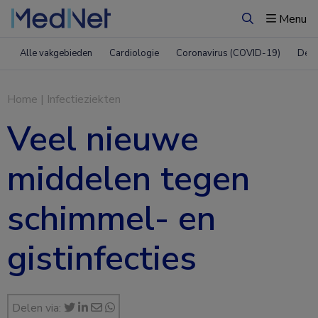
Menu
Zoeken
Alle vakgebieden
Cardiologie
Coronavirus (COVID-19)
Derm
Home
|
Infectieziekten
Veel nieuwe
middelen tegen
schimmel- en
gistinfecties
Delen via: