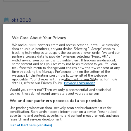
okt 2018
We Care About Your Privacy
Vakgebieden:
We and our
889
partners store and access personal data, like browsing
data or unique identifiers, on your device. Selecting "I Accept" enables
Reumatologie
tracking technologies to support the purposes shown under "we and our
partners process data to provide," whereas selecting "Reject All" or
withdrawing your consent will disable them. If trackers are disabled,
some content and ads you see may not be as relevant to you. You can
Aandachtsgebieden:
resurface this menu to change your choices or withdraw consent at any
time by clicking the Manage Preferences link on the bottom of the
Osteoporose
webpage [or the floating icon on the bottom-left of the webpage, if
applicable]. Your choices will have effect within our Website. For more
details, refer to our Privacy Policy.
Privacy statement
Tags:
Would you rather not? Then we only place essential and statistical
cookies, these do not record any data about you as a person
corticosteroïd
,
denosumab
,
prednison
,
risedronaat
We and our partners process data to provide:
Use precise geolocation data. Actively scan device characteristics for
identification. Store and/or access information on a device. Personalised
advertising and content, advertising and content measurement, audience
research and services development.
List of Partners (vendors)