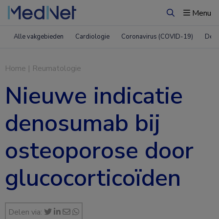
Menu
Zoeken
Alle vakgebieden
Cardiologie
Coronavirus (COVID-19)
Derm
Home
|
Reumatologie
Nieuwe indicatie
denosumab bij
osteoporose door
glucocorticoïden
Delen via: