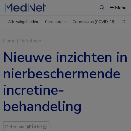
Menu
Zoeken
Alle vakgebieden
Cardiologie
Coronavirus (COVID-19)
Derm
Home
|
Nefrologie
Nieuwe inzichten in
nierbeschermende
incretine-
behandeling
Delen via: