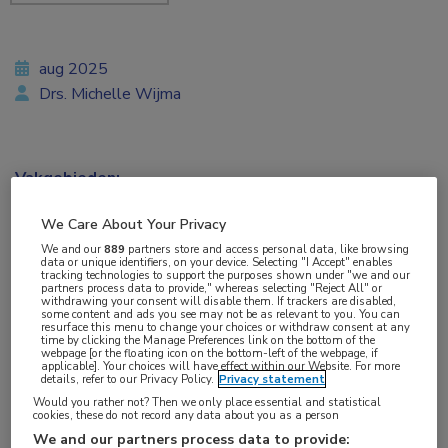
aug 2025
Drs. Michelle Wijma
Vakgebieden:
Endocrinologie
,
Nefrologie
We Care About Your Privacy
We and our
889
partners store and access personal data, like browsing
Aandachtsgebieden:
data or unique identifiers, on your device. Selecting "I Accept" enables
tracking technologies to support the purposes shown under "we and our
Chronische nierschade
,
Diabetes
partners process data to provide," whereas selecting "Reject All" or
withdrawing your consent will disable them. If trackers are disabled,
some content and ads you see may not be as relevant to you. You can
resurface this menu to change your choices or withdraw consent at any
Tags:
time by clicking the Manage Preferences link on the bottom of the
webpage [or the floating icon on the bottom-left of the webpage, if
GLP-1
,
incretine
,
obesitas
,
overgewicht
,
semaglutide
,
applicable]. Your choices will have effect within our Website. For more
details, refer to our Privacy Policy.
Privacy statement
SGLT2-remmer
Would you rather not? Then we only place essential and statistical
cookies, these do not record any data about you as a person
We and our partners process data to provide:
GLP-1-receptoragonisten, al dan niet