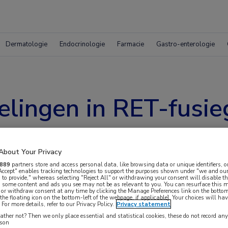
Dermatologie
Endocrinologie
Farmacie
Gastro-enterologie
lingen in RET-fusie
iagnostiek bij longk
About Your Privacy
889
partners store and access personal data, like browsing data or unique identifiers, o
 Accept" enables tracking technologies to support the purposes shown under "we and our
 to provide," whereas selecting "Reject All" or withdrawing your consent will disable th
, some content and ads you see may not be as relevant to you. You can resurface this
 or withdraw consent at any time by clicking the Manage Preferences link on the bottom
the floating icon on the bottom-left of the webpage, if applicable]. Your choices will hav
For more details, refer to our Privacy Policy.
Privacy statement
end van de internationale LIBRETTO-001 studie,
ther not? Then we only place essential and statistical cookies, these do not record an
rson