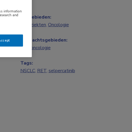
ess information
research and
Vakgebieden:
Longziekten
,
Oncologie
Aandachtsgebieden:
Accept
Longoncologie
Tags:
NSCLC
,
RET
,
selpercatinib