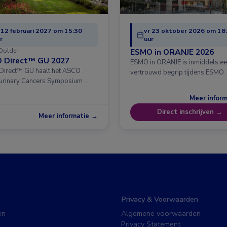
 12 februari 2027 om 15:30
vr 23 oktober 2026 om 18
r
uur
Dolder
ESMO in ORANJE 2026
 Direct™ GU 2027
ESMO in ORANJE is inmiddels e
irect™ GU haalt het ASCO
vertrouwd begrip tijdens ESMO 
urinary Cancers Symposium …
Meer infor
Direct inschrijven →
Meer informatie →
Privacy & Voorwaarden
en
Algemene voorwaarden
Privacy Statement