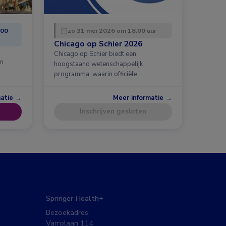
:00
zo 31 mei 2026 om 18:00 uur
Chicago op Schier 2026
Chicago op Schier biedt een
en
hoogstaand wetenschappelijk
…
programma, waarin officiële …
matie →
Meer informatie →
Inschrijven gesloten
Springer Health+
Bezoekadres:
Varrolaan 114