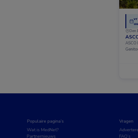
vr
uu
Den 
ASCO
ASCO D
Genito
Populaire pagina’s
Vragen
Wat is MedNet?
Adverter
Partnernieuws
FAQ’s