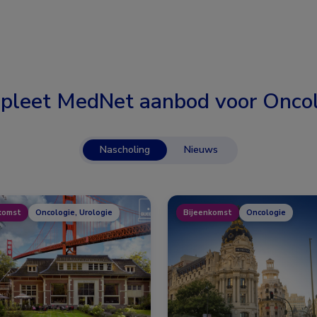
pleet MedNet aanbod voor
Oncol
Nascholing
Nieuws
komst
Oncologie, Urologie
Bijeenkomst
Oncologie