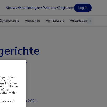
Nieuws
Nascholingen
Over ons
Registreer
Log in
Gynaecologie
Heelkunde
Hematologie
Huisartsgeneeskunde
gerichte
anker
n your device.
 partners
em. If trackers
 menu to change
 of the
e effect within
jun 2021
y data about