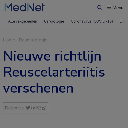
Menu
Zoeken
Alle vakgebieden
Cardiologie
Coronavirus (COVID-19)
Derm
Home
|
Reumatologie
Nieuwe richtlijn
Reuscelarteriitis
verschenen
Delen via: