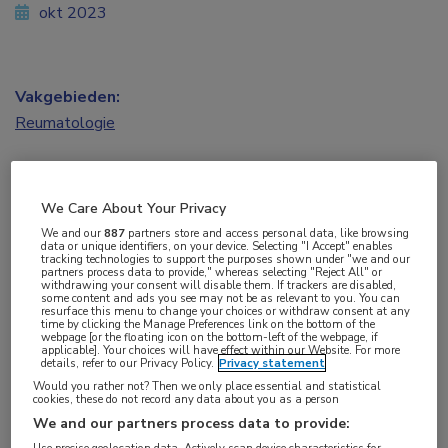
okt 2023
Vakgebieden:
Reumatologie
Aandachtsgebieden:
Vasculitis
We Care About Your Privacy
We and our
887
partners store and access personal data, like browsing
data or unique identifiers, on your device. Selecting "I Accept" enables
Tags:
tracking technologies to support the purposes shown under "we and our
partners process data to provide," whereas selecting "Reject All" or
arteriitis
,
reuscelarteriitis
,
vasculitis
withdrawing your consent will disable them. If trackers are disabled,
some content and ads you see may not be as relevant to you. You can
resurface this menu to change your choices or withdraw consent at any
time by clicking the Manage Preferences link on the bottom of the
Onlangs is door de Nederlandse Vereniging voor
webpage [or the floating icon on the bottom-left of the webpage, if
applicable]. Your choices will have effect within our Website. For more
Reumatologie (NVR) de richtlijn
Diagnostiek en
details, refer to our Privacy Policy.
Privacy statement
Would you rather not? Then we only place essential and statistical
behandeling reuscelarteriitis
(RCA), de meest
cookies, these do not record any data about you as a person
voorkomende vorm van systemische vasculitis,
We and our partners process data to provide: