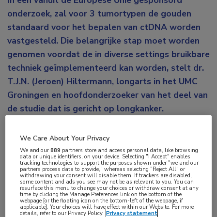
In een vanuit de Europese Unie gesponsord
onderzoek, zal voor 3 tumortypen de gouden
standaard voor het bepalen van ctDNA worden
vastgesteld. Die belangrijke stap moet worden
genomen voordat de in diverse settings bruikbare
techniek geïmplementeerd kan worden, stelt dr.
T.J.N. (Jeroen) Hiltermann, longarts in het UMC
Groningen en hoofdonderzoeker van het deel van
de studie dat is gericht op longkanker.
Het bespreken van bloedonderzoek vormt veelal
We Care About Your Privacy
een vast onderdeel van een consult met
We and our
889
partners store and access personal data, like browsing
kankerpatiënten en veel patiënten ervaren de
data or unique identifiers, on your device. Selecting "I Accept" enables
tracking technologies to support the purposes shown under "we and our
uitslag van het bloedonderzoek als belangrijk. Maar
partners process data to provide," whereas selecting "Reject All" or
withdrawing your consent will disable them. If trackers are disabled,
some content and ads you see may not be as relevant to you. You can
een gerede mogelijkheid is dat veel patiënten het
resurface this menu to change your choices or withdraw consent at any
time by clicking the Manage Preferences link on the bottom of the
belang van deze uitslagen hoger inschatten dan het
webpage [or the floating icon on the bottom-left of the webpage, if
applicable]. Your choices will have effect within our Website. For more
in werkelijkheid is, tenminste als het gaat om inzicht
details, refer to our Privacy Policy.
Privacy statement