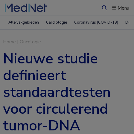
Menu
Zoeken
Alle vakgebieden
Cardiologie
Coronavirus (COVID-19)
Derm
Home
|
Oncologie
Nieuwe studie
definieert
standaardtesten
voor circulerend
tumor-DNA