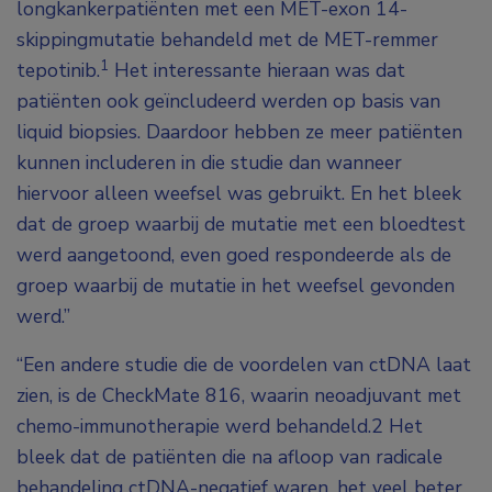
longkankerpatiënten met een MET-exon 14-
skippingmutatie behandeld met de MET-remmer
1
tepotinib.
Het interessante hieraan was dat
patiënten ook geïncludeerd werden op basis van
liquid biopsies. Daardoor hebben ze meer patiënten
kunnen includeren in die studie dan wanneer
hiervoor alleen weefsel was gebruikt. En het bleek
dat de groep waarbij de mutatie met een bloedtest
werd aangetoond, even goed respondeerde als de
groep waarbij de mutatie in het weefsel gevonden
werd.”
“Een andere studie die de voordelen van ctDNA laat
zien, is de CheckMate 816, waarin neoadjuvant met
chemo-immunotherapie werd behandeld.
2
Het
bleek dat de patiënten die na afloop van radicale
behandeling ctDNA-negatief waren, het veel beter