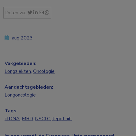
Delen via:
aug 2023
Vakgebieden:
Longziekten
,
Oncologie
Aandachtsgebieden:
Longoncologie
Tags:
ctDNA
,
MRD
,
NSCLC
,
tepotinib