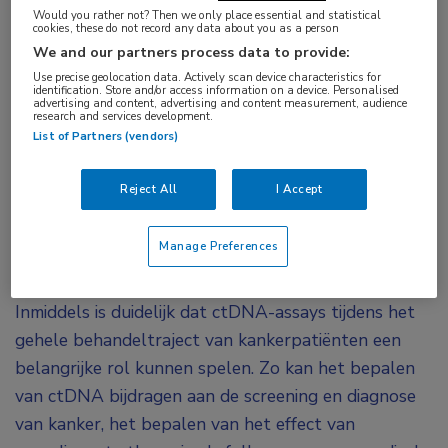
hoe het bestrijden van de ziekte gaat. “Op dit
Would you rather not? Then we only place essential and statistical
cookies, these do not record any data about you as a person
moment doen we relatief weinig met het
We and our partners process data to provide:
bloedonderzoek”, stelt longarts Jeroen Hiltermann.
Use precise geolocation data. Actively scan device characteristics for
identification. Store and/or access information on a device. Personalised
“We kijken eigenlijk alleen of een medicament goed
advertising and content, advertising and content measurement, audience
research and services development.
verdragen wordt en of de behandeling veilig
List of Partners (vendors)
gegeven kan worden. We kijken niet hoe het er met
de kanker voor staat, terwijl patiënten dat soms
Reject All
I Accept
wel denken. Maar door de ontwikkelingen op het
gebied van circulerend tumor-DNA (ctDNA) zullen
Manage Preferences
we dat op een gegeven moment wel kunnen.”
Inmiddels is duidelijk dat ctDNA-assays tijdens het
gehele behandeltraject van kankerpatiënten een
belangrijke rol kunnen spelen. Zo kan het bepalen
van ctDNA bijdragen aan de screening en diagnose
van kanker, het bepalen van het effect van