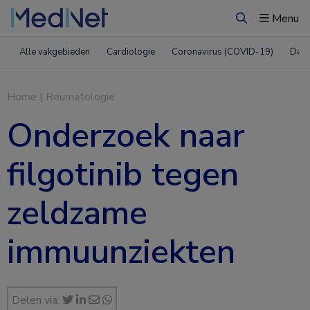
Menu
Zoeken
Alle vakgebieden
Cardiologie
Coronavirus (COVID-19)
Derm
Home
|
Reumatologie
Onderzoek naar
filgotinib tegen
zeldzame
immuunziekten
Delen via: