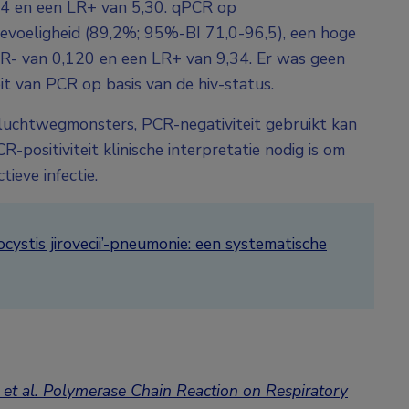
24 en een LR+ van 5,30. qPCR op
voeligheid (89,2%; 95%-BI 71,0-96,5), een hoge
 LR- van 0,120 en een LR+ van 9,34. Er was geen
iteit van PCR op basis van de hiv-status.
 luchtwegmonsters, PCR-negativiteit gebruikt kan
-positiviteit klinische interpretatie nodig is om
ieve infectie.
cystis jirovecii’-pneumonie: een systematische
et al. Polymerase Chain Reaction on Respiratory