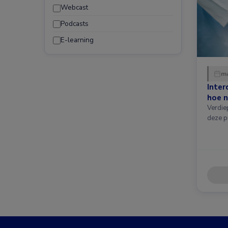
Webcast
Podcasts
E-learning
ma
Inter
hoe n
Verdie
deze p