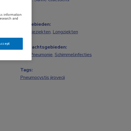
ess information
research and
Vakgebieden:
Infectieziekten
,
Longziekten
Accept
Aandachtsgebieden:
HIV
,
Pneumonie
,
Schimmelinfecties
Tags:
Pneumocystis jirovecii