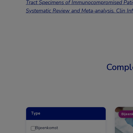
Tract Specimens of Immunocompromised Pati
Systematic Review and Meta-analysis. Clin In
Compl
Type
Bijeen
Bijeenkomst