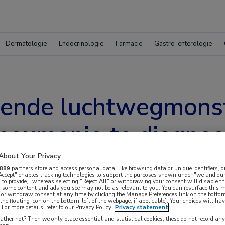
Dermatologie
Endocrinologie
Farmacie
Gastro-enterologie
llende luchtwegmons
eumonie te diagnos
About Your Privacy
889
partners store and access personal data, like browsing data or unique identifiers, o
 Accept" enables tracking technologies to support the purposes shown under "we and our
 to provide," whereas selecting "Reject All" or withdrawing your consent will disable th
, some content and ads you see may not be as relevant to you. You can resurface this
 or withdraw consent at any time by clicking the Manage Preferences link on the bottom
the floating icon on the bottom-left of the webpage, if applicable]. Your choices will hav
For more details, refer to our Privacy Policy.
Privacy statement
sche prestaties onderzocht van PCR op
ther not? Then we only place essential and statistical cookies, these do not record an