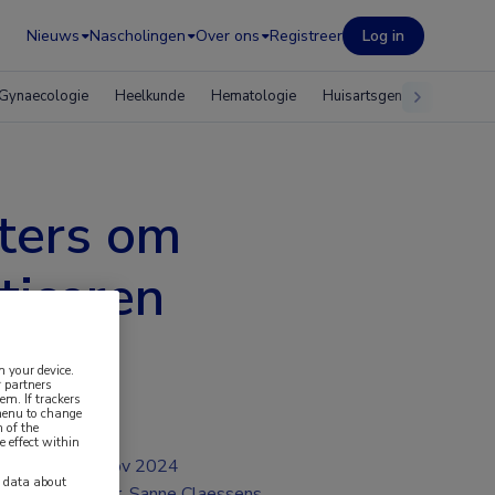
Nieuws
Nascholingen
Over ons
Registreer
Log in
Gynaecologie
Heelkunde
Hematologie
Huisartsgeneeskunde
ters om
ticeren
n your device.
 partners
em. If trackers
 menu to change
 of the
e effect within
nov 2024
y data about
Dr. Sanne Claessens