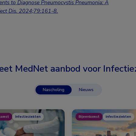
ents to Diagnose Pneumocystis Pneumonia: A
fect Dis. 2024;79:161-8.
eet MedNet aanbod voor
Infectie
Nascholing
Nieuws
komst
Infectieziekten
Bijeenkomst
Infectieziekten