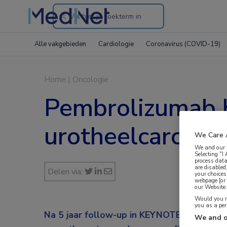
Search
through
Alle vakgebieden
Cardiologie
Coronavirus (COVID-19)
the
website
Home
|
Oncologie
Pembrolizumab 
urotheelcarcinoo
We Care 
We and our
Selecting "I
process data
are disabled
Delen via:
your choices
webpage [or 
our Website. 
Would you ra
you as a pe
Na 5 jaar follow-up in KEYNOTE-045 en K
We and o