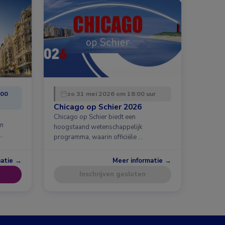
:00
zo 31 mei 2026 om 18:00 uur
Chicago op Schier 2026
Chicago op Schier biedt een
en
hoogstaand wetenschappelijk
…
programma, waarin officiële …
matie →
Meer informatie →
Inschrijven gesloten