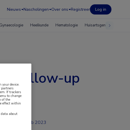
Nieuws
Nascholingen
Over ons
Registreer
Log in
Gynaecologie
Heelkunde
Hematologie
Huisartsgeneeskunde
aar follow-up
n your device.
 partners
em. If trackers
 menu to change
 of the
e effect within
y data about
feb 2023