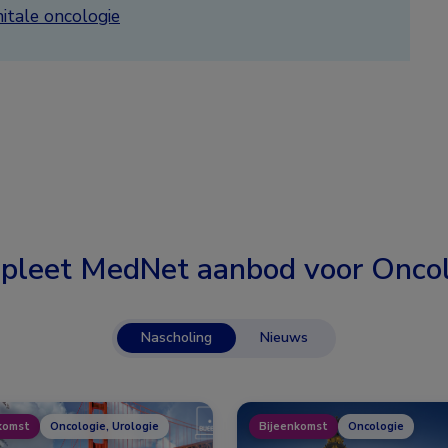
itale oncologie
pleet MedNet aanbod voor
Oncol
Nascholing
Nieuws
komst
Oncologie, Urologie
Bijeenkomst
Oncologie