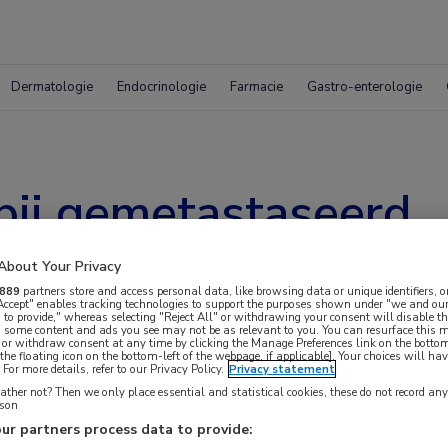
Dermatologie
Endocrinologie
Farmacie
Gastro-enterologie
bij gemetastaseerd
m: resultaten na 5 j
About Your Privacy
889
partners store and access personal data, like browsing data or unique identifiers, o
 Accept" enables tracking technologies to support the purposes shown under "we and our
 to provide," whereas selecting "Reject All" or withdrawing your consent will disable th
, some content and ads you see may not be as relevant to you. You can resurface this
 or withdraw consent at any time by clicking the Manage Preferences link on the bottom
the floating icon on the bottom-left of the webpage, if applicable]. Your choices will hav
For more details, refer to our Privacy Policy.
Privacy statement
ther not? Then we only place essential and statistical cookies, these do not record an
rson
EYNOTE-052 blijkt dat pembrolizumab-
ur partners process data to provide: