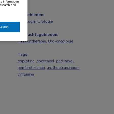
ess information
research and
Vakgebieden:
Oncologie
,
Urologie
Accept
Aandachtsgebieden:
Immuuntherapie
,
Uro-oncologie
Tags:
cisplatine
,
docetaxel
,
paclitaxel
,
pembrolizumab
,
urotheelcarcinoom
,
vinflunine