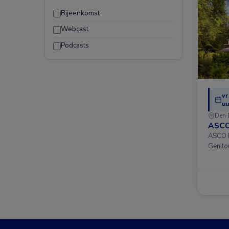
Bijeenkomst
Webcast
Podcasts
vr
uu
Den 
ASCO
ASCO D
Genito