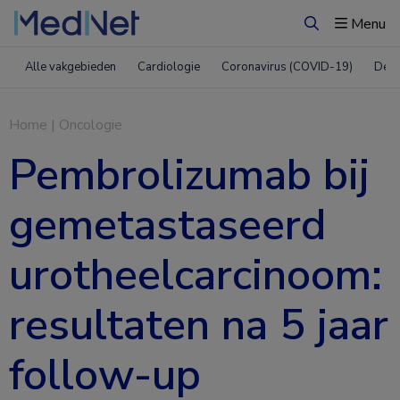
Menu
Zoeken
Alle vakgebieden
Cardiologie
Coronavirus (COVID-19)
Derm
Home
|
Oncologie
Pembrolizumab bij
gemetastaseerd
urotheelcarcinoom:
resultaten na 5 jaar
follow-up