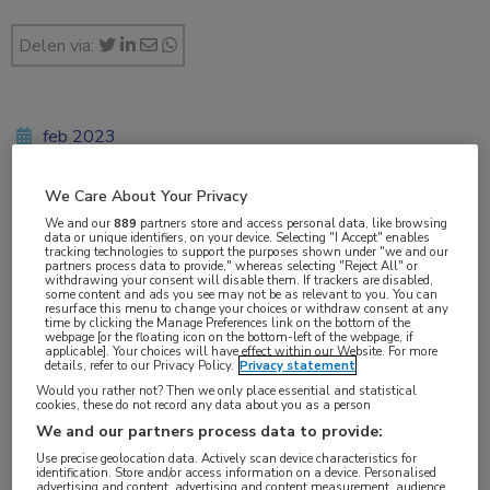
Delen via:
feb 2023
We Care About Your Privacy
We and our
889
partners store and access personal data, like browsing
Vakgebieden:
data or unique identifiers, on your device. Selecting "I Accept" enables
tracking technologies to support the purposes shown under "we and our
Oncologie
,
Urologie
partners process data to provide," whereas selecting "Reject All" or
withdrawing your consent will disable them. If trackers are disabled,
some content and ads you see may not be as relevant to you. You can
resurface this menu to change your choices or withdraw consent at any
Aandachtsgebieden:
time by clicking the Manage Preferences link on the bottom of the
webpage [or the floating icon on the bottom-left of the webpage, if
Immuuntherapie
,
Uro-oncologie
applicable]. Your choices will have effect within our Website. For more
details, refer to our Privacy Policy.
Privacy statement
Would you rather not? Then we only place essential and statistical
Tags:
cookies, these do not record any data about you as a person
cisplatine
,
docetaxel
,
paclitaxel
,
pembrolizumab
,
We and our partners process data to provide:
urotheelcarcinoom
,
vinflunine
Use precise geolocation data. Actively scan device characteristics for
identification. Store and/or access information on a device. Personalised
advertising and content, advertising and content measurement, audience