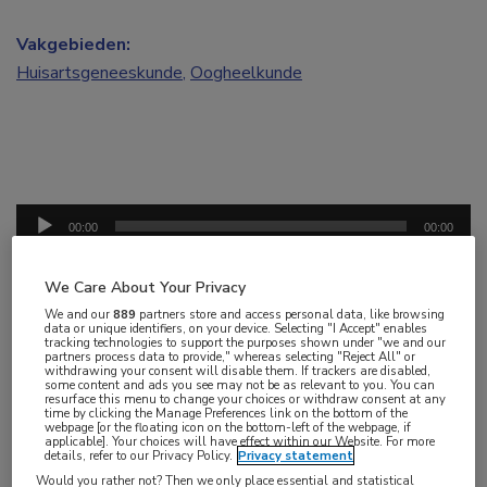
Vakgebieden:
Huisartsgeneeskunde
,
Oogheelkunde
Audiospeler
00:00
00:00
Tijdens de live webcast ‘Ocular Surface Disease
We Care About Your Privacy
(droge ogen en blefaritis’ in 2023 kwamen veel
We and our
889
partners store and access personal data, like browsing
kijkersvragen binnen over het onderwerp
data or unique identifiers, on your device. Selecting "I Accept" enables
tracking technologies to support the purposes shown under "we and our
ooglidhygiëne.
Daarom hebben wij besloten om
partners process data to provide," whereas selecting "Reject All" or
withdrawing your consent will disable them. If trackers are disabled,
hier specifiek een podcast over te maken.
some content and ads you see may not be as relevant to you. You can
resurface this menu to change your choices or withdraw consent at any
time by clicking the Manage Preferences link on the bottom of the
webpage [or the floating icon on the bottom-left of the webpage, if
Oogarts Jelle Vehof gaat onder meer in op de
applicable]. Your choices will have effect within our Website. For more
details, refer to our Privacy Policy.
Privacy statement
reiniging van de oogleden, het gebruik van een
Would you rather not? Then we only place essential and statistical