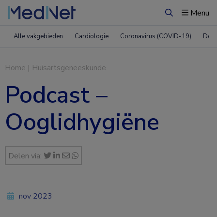
Menu
Zoeken
Alle vakgebieden
Cardiologie
Coronavirus (COVID-19)
Derm
Home
|
Huisartsgeneeskunde
Podcast –
Ooglidhygiëne
Delen via:
nov 2023