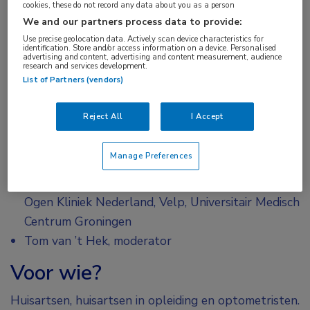
warmtemasker en het masseren van de oogleden.
cookies, these do not record any data about you as a person
We and our partners process data to provide:
Luister hier naar het gesprek tussen Jelle Vehof en
Use precise geolocation data. Actively scan device characteristics for
identification. Store and/or access information on a device. Personalised
Tom van ‘t Hek. Deze podcast duurt 20 minuten.
advertising and content, advertising and content measurement, audience
research and services development.
List of Partners (vendors)
In bijgaande video
https://youtu.be/Q4TGrvd8CUE
vindt u een
Reject All
I Accept
instructie voor het reinigen van de oogleden.
Spreker
Manage Preferences
Dr. Jelle Vehof, Oogarts en epidemioloog, Droge
Ogen Kliniek Nederland, Velp, Universitair Medisch
Centrum Groningen
Tom van ’t Hek, moderator
Voor wie?
Huisartsen, huisartsen in opleiding en optometristen.