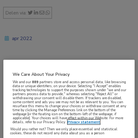
Delen via:
apr 2022
Vakgebieden:
Dermatologie
,
Huisartsgeneeskunde
We Care About Your Privacy
We and our
889
partners store and access personal data, like browsing
data or unique identifiers, on your device. Selecting "I Accept" enables
Aandachtsgebieden:
tracking technologies to support the purposes shown under "we and our
partners process data to provide," whereas selecting "Reject All" or
Eczeem
,
Psoriasis
,
Rosacea
,
Schimmelinfecties
,
SOA
,
withdrawing your consent will disable them. If trackers are disabled,
some content and ads you see may not be as relevant to you. You can
Venereologie
resurface this menu to change your choices or withdraw consent at any
time by clicking the Manage Preferences link on the bottom of the
webpage [or the floating icon on the bottom-left of the webpage, if
applicable]. Your choices will have effect within our Website. For more
details, refer to our Privacy Policy.
Privacy statement
In een groot onderzoek zijn de meest
Would you rather not? Then we only place essential and statistical
cookies, these do not record any data about you as a person