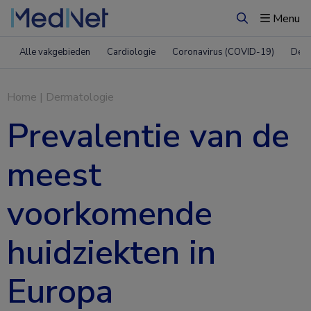
Menu
Zoeken
Alle vakgebieden
Cardiologie
Coronavirus (COVID-19)
Derm
Home
|
Dermatologie
Prevalentie van de
meest
voorkomende
huidziekten in
Europa