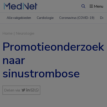
Menu
Zoeken
Alle vakgebieden
Cardiologie
Coronavirus (COVID-19)
Derm
Home
|
Neurologie
Promotieonderzoek
naar
sinustrombose
Delen via: