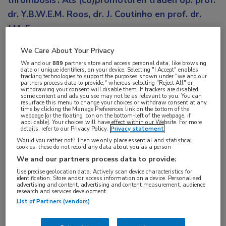
thrombosis’. Als (co)promotoren traden op: prof.
dr. Y.B.W.E.M. Roos, dr. J. Coutinho en prof. dr.
J.M. Ferro.
Wat was het doel van je promotieonderzoek?
We Care About Your Privacy
We and our
889
partners store and access personal data, like browsing
data or unique identifiers, on your device. Selecting "I Accept" enables
Het onderzoek richtte zich op verschillende
tracking technologies to support the purposes shown under "we and our
partners process data to provide," whereas selecting "Reject All" or
aspecten van het ziektebeeld sinustrombose,
withdrawing your consent will disable them. If trackers are disabled,
some content and ads you see may not be as relevant to you. You can
aanvankelijk met name op antistolling bij kinderen
resurface this menu to change your choices or withdraw consent at any
time by clicking the Manage Preferences link on the bottom of the
met sinustrombose en laat-symptomatische insulten
webpage [or the floating icon on the bottom-left of the webpage, if
applicable]. Your choices will have effect within our Website. For more
na sinustrombose. In maart 2021 werd dit zeldzame
details, refer to our Privacy Policy.
Privacy statement
Would you rather not? Then we only place essential and statistical
ziektebeeld opeens voorpaginanieuws nadat
cookies, these do not record any data about you as a person
meerdere mensen sinustrombose in combinatie met
We and our partners process data to provide:
trombocytopenie ontwikkelden na een COVID-19-
Use precise geolocation data. Actively scan device characteristics for
identification. Store and/or access information on a device. Personalised
vaccinatie. Deze bevinding leidde tot pauzeren van
advertising and content, advertising and content measurement, audience
research and services development.
het gebruik van de AstraZeneca en Janssen COVID-
List of Partners (vendors)
19-vaccins midden tijdens de massale wereldwijde