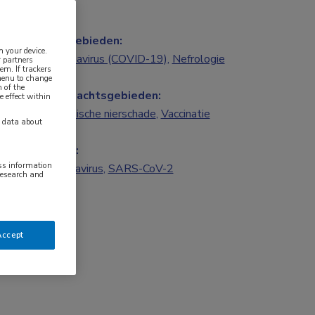
Vakgebieden:
n your device.
Coronavirus (COVID-19)
,
Nefrologie
 partners
em. If trackers
 menu to change
 of the
Aandachtsgebieden:
e effect within
Chronische nierschade
,
Vaccinatie
y data about
Tags:
ess information
coronavirus
,
SARS-CoV-2
research and
Accept