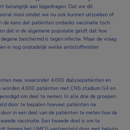
t belangrijk aan bijgedragen. Dat we dit
vooral mooi omdat we nu ook kunnen uitzoeken of
en de kans dat patiënten ondanks vaccinatie toch
en dat in de algemene populatie geldt dat hoe
degene beschermd is tegen infectie. Maar de vraag
ien is nog onduidelijk welke antistoffentiter
ënten mee, waaronder 4.000 dialysepatiënten en
en worden 4.000 patiënten met CNS stadium G4 en
enodigd om deel te nemen. In alle drie de groepen
steld door te bepalen hoeveel patiënten na
door in een deel van de patiënten te meten hoe de
tweede vaccinatie. Een tweede doel is om te
 wordt binnen het UMCG vastgesteld door met behulp