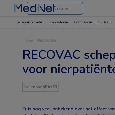
Search
through
Alle vakgebieden
Cardiologie
Coronavirus (COVID-19)
the
website
Home
|
Nefrologie
RECOVAC schept 
voor nierpatiënt
Delen via:
Er is nog veel onbekend over het effect va