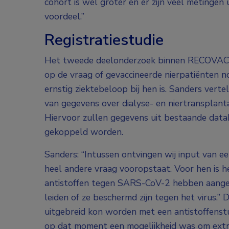
cohort is wel groter en er zijn veel metingen 
voordeel.”
Registratiestudie
Het tweede deelonderzoek binnen RECOVAC he
op de vraag of gevaccineerde nierpatiënten 
ernstig ziektebeloop bij hen is. Sanders vert
van gegevens over dialyse- en niertransplant
Hiervoor zullen gegevens uit bestaande da
gekoppeld worden.
Sanders: “Intussen ontvingen wij input van e
heel andere vraag vooropstaat. Voor hen is h
antistoffen tegen SARS-CoV-2 hebben aangem
leiden of ze beschermd zijn tegen het virus
uitgebreid kon worden met een antistoffenstud
op dat moment een mogelijkheid was om extra s