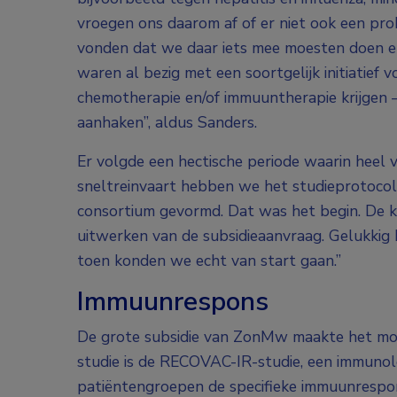
vroegen ons daarom af of er niet ook een pr
vonden dat we daar iets mee moesten doen en
waren al bezig met een soortgelijk initiatief 
chemotherapie en/of immuuntherapie krijgen –
aanhaken”, aldus Sanders.
Er volgde een hectische periode waarin heel v
sneltreinvaart hebben we het studieprotoco
consortium gevormd. Dat was het begin. De ke
uitwerken van de subsidieaanvraag. Gelukkig k
toen konden we echt van start gaan.”
Immuunrespons
De grote subsidie van ZonMw maakte het moge
studie is de RECOVAC-IR-studie, een immunolog
patiëntengroepen de specifieke immuunrespo