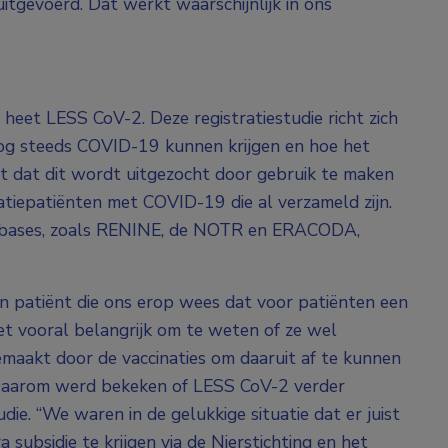
uitgevoerd. Dat werkt waarschijnlijk in ons
et LESS CoV-2. Deze registratiestudie richt zich
nog steeds COVID-19 kunnen krijgen en hoe het
elt dat dit wordt uitgezocht door gebruik te maken
atiepatiënten met COVID-19 die al verzameld zijn.
tabases, zoals RENINE, de NOTR en ERACODA,
en patiënt die ons erop wees dat voor patiënten een
et vooral belangrijk om te weten of ze wel
aakt door de vaccinaties om daaruit af te kunnen
.” Daarom werd bekeken of LESS CoV-2 verder
ie. “We waren in de gelukkige situatie dat er juist
ubsidie te krijgen via de Nierstichting en het