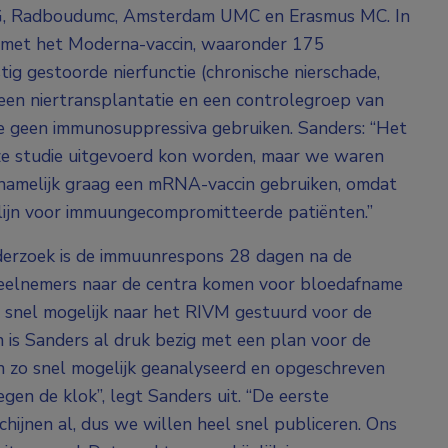
CG, Radboudumc, Amsterdam UMC en Erasmus MC. In
 met het Moderna-vaccin, waaronder 175
ig gestoorde nierfunctie (chronische nierschade,
en niertransplantatie en een controlegroep van
e geen immunosuppressiva gebruiken. Sanders: “Het
ze studie uitgevoerd kon worden, maar we waren
 namelijk graag een mRNA-vaccin gebruiken, omdat
tlijn voor immuungecompromitteerde patiënten.”
derzoek is de immuunrespons 28 dagen na de
e deelnemers naar de centra komen voor bloedafname
 snel mogelijk naar het RIVM gestuurd voor de
is Sanders al druk bezig met een plan voor de
n zo snel mogelijk geanalyseerd en opgeschreven
gen de klok”, legt Sanders uit. “De eerste
chijnen al, dus we willen heel snel publiceren. Ons