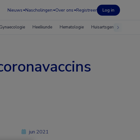
Nieuws
Nascholingen
Over ons
Registreer
Log in
Gynaecologie
Heelkunde
Hematologie
Huisartsgeneeskunde
coronavaccins
jun 2021