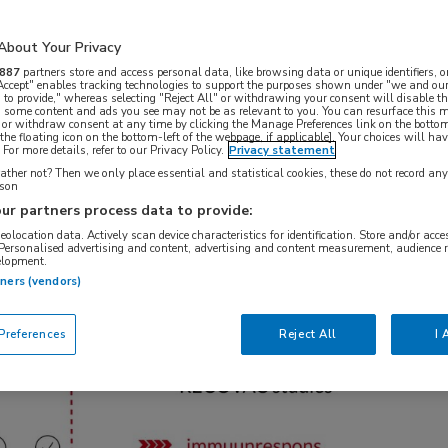
 wel voldoende bescherming? En hoe zit het met
elgroep? Begin dit jaar kende ZonMw 3,2 miljoen
About Your Privacy
rtium om deze vragen te kunnen beantwoorden.
887
partners store and access personal data, like browsing data or unique identifiers, o
 Accept" enables tracking technologies to support the purposes shown under "we and our
 to provide," whereas selecting "Reject All" or withdrawing your consent will disable th
nders, internist-nefroloog in het Universitair
, some content and ads you see may not be as relevant to you. You can resurface this
 or withdraw consent at any time by clicking the Manage Preferences link on the bottom
i hoorde hij dat hij, samen met zijn collega’s, ruim
the floating icon on the bottom-left of the webpage, if applicable]. Your choices will hav
For more details, refer to our Privacy Policy.
Privacy statement
Die subsidie was bestemd voor het opzetten van
ther not? Then we only place essential and statistical cookies, these do not record an
ECOVAC) consortium, een Nederlands
rson
ur partners process data to provide:
logie van alle universitaire medische centra,
geolocation data. Actively scan device characteristics for identification. Store and/or acc
ntatie Stichting en de Nierpatiënten Vereniging
 Personalised advertising and content, advertising and content measurement, audience 
elopment.
om te onderzoeken hoe het immuunsysteem van
tners (vendors)
ffectief het vaccin is op de lange termijn en wat de
references
Reject All
I 