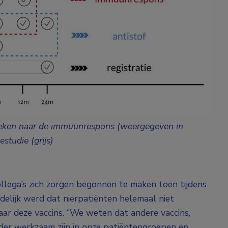
eken naar de immuunrespons (weergegeven in
estudie (grijs)
collega’s zich zorgen begonnen te maken toen tijdens
elijk werd dat nierpatiënten helemaal niet
ar deze vaccins. “We weten dat andere vaccins,
inder werkzaam zijn in onze patiëntengroepen en