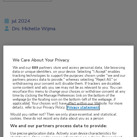
jul 2024
Drs. Michelle Wijma
Vakgebieden:
We Care About Your Privacy
Nefrologie
We and our
889
partners store and access personal data, like browsing
data or unique identifiers, on your device. Selecting "I Accept" enables
tracking technologies to support the purposes shown under "we and our
partners process data to provide," whereas selecting "Reject All" or
withdrawing your consent will disable them. If trackers are disabled,
some content and ads you see may not be as relevant to you. You can
resurface this menu to change your choices or withdraw consent at any
time by clicking the Manage Preferences link on the bottom of the
webpage [or the floating icon on the bottom-left of the webpage, if
De Nierstichting heeft in Hein Otterspeer een
applicable]. Your choices will have effect within our Website. For more
details, refer to our Privacy Policy.
Privacy statement
nieuwe ambassadeur gevonden. De professioneel
Would you rather not? Then we only place essential and statistical
cookies, these do not record any data about you as a person
schaatser ervaarde de gevolgen van nierziekte
We and our partners process data to provide:
van dichtbij en wil hier meer aandacht voor
Use precise geolocation data. Actively scan device characteristics for