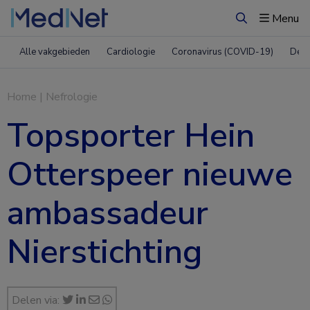
Menu
Zoeken
Alle vakgebieden
Cardiologie
Coronavirus (COVID-19)
Derm
Home
|
Nefrologie
Topsporter Hein
Otterspeer nieuwe
ambassadeur
Nierstichting
Delen via: