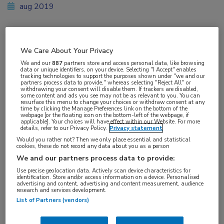
aug 2019
Vakgebieden:
We Care About Your Privacy
Neurologie
We and our
887
partners store and access personal data, like browsing
data or unique identifiers, on your device. Selecting "I Accept" enables
tracking technologies to support the purposes shown under "we and our
partners process data to provide," whereas selecting "Reject All" or
Aandachtsgebieden:
withdrawing your consent will disable them. If trackers are disabled,
some content and ads you see may not be as relevant to you. You can
Multipele Sclerose
resurface this menu to change your choices or withdraw consent at any
time by clicking the Manage Preferences link on the bottom of the
webpage [or the floating icon on the bottom-left of the webpage, if
applicable]. Your choices will have effect within our Website. For more
Tags:
details, refer to our Privacy Policy.
Privacy statement
kwaliteit van leven
,
vermoeidheid
Would you rather not? Then we only place essential and statistical
cookies, these do not record any data about you as a person
We and our partners process data to provide:
Use precise geolocation data. Actively scan device characteristics for
identification. Store and/or access information on a device. Personalised
advertising and content, advertising and content measurement, audience
research and services development.
Log hier in om volledige
List of Partners (vendors)
toegang te krijgen.