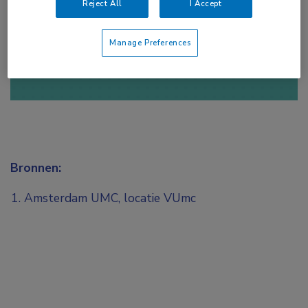
Reject All
I Accept
of
Account maken
Login
Manage Preferences
Bronnen:
Amsterdam UMC, locatie VUmc