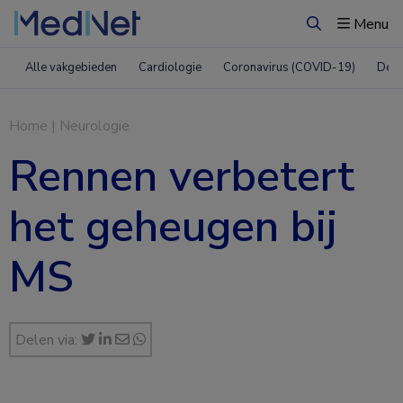
Menu
Zoeken
Alle vakgebieden
Cardiologie
Coronavirus (COVID-19)
Derm
Home
|
Neurologie
Rennen verbetert
het geheugen bij
MS
Delen via: