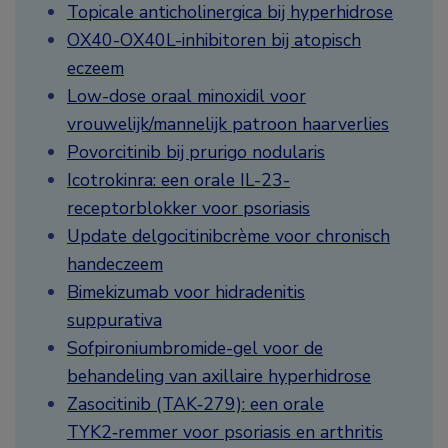
Topicale anticholinergica bij hyperhidrose
OX40-OX40L-inhibitoren bij atopisch
eczeem
Low-dose oraal minoxidil voor
vrouwelijk/mannelijk patroon haarverlies
Povorcitinib bij prurigo nodularis
Icotrokinra: een orale IL-23-
receptorblokker voor psoriasis
Update delgocitinibcrème voor chronisch
handeczeem
Bimekizumab voor hidradenitis
suppurativa
Sofpironiumbromide-gel voor de
behandeling van axillaire hyperhidrose
Zasocitinib (TAK‑279): een orale
TYK2‑remmer voor psoriasis en arthritis