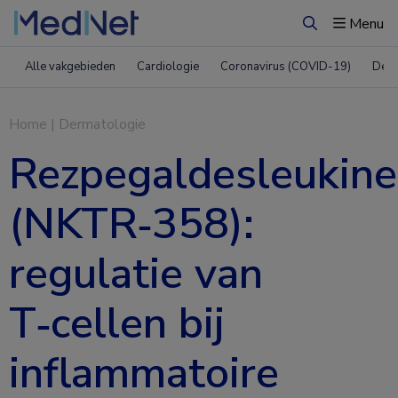
Menu
Zoeken
Alle vakgebieden
Cardiologie
Coronavirus (COVID-19)
Derm
Home
|
Dermatologie
Rezpegaldesleukine
(NKTR‑358):
regulatie van
T‑cellen bij
inflammatoire