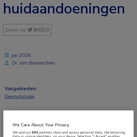
huidaandoeningen
Delen via:
jun 2026
Dr. Jorn Bovenschen
Vakgebieden:
Dermatologie
Aandachtsgebieden:
Eczeem
We Care About Your Privacy
We and our
889
partners store and access personal data, like browsing
Tags:
data or unique identifiers, on your device. Selecting "I Accept" enables