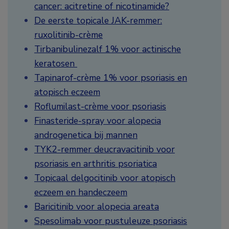
cancer: acitretine of nicotinamide?
De eerste topicale JAK-remmer:
ruxolitinib-crème
Tirbanibulinezalf 1% voor actinische
keratosen
Tapinarof-crème 1% voor psoriasis en
atopisch eczeem
Roflumilast-crème voor psoriasis
Finasteride-spray voor alopecia
androgenetica bij mannen
TYK2-remmer deucravacitinib voor
psoriasis en arthritis psoriatica
Topicaal delgocitinib voor atopisch
eczeem en handeczeem
Baricitinib voor alopecia areata
Spesolimab voor pustuleuze psoriasis