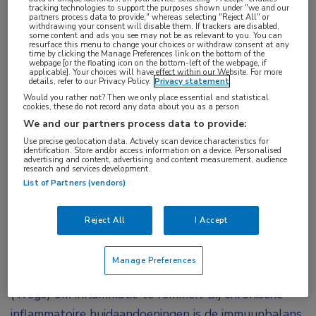
tracking technologies to support the purposes shown under "we and our
alopecia
,
cytokine
,
dermatomyositis
,
IL-2
,
lupus
partners process data to provide," whereas selecting "Reject All" or
withdrawing your consent will disable them. If trackers are disabled,
erythematodes
,
pruritus
some content and ads you see may not be as relevant to you. You can
resurface this menu to change your choices or withdraw consent at any
time by clicking the Manage Preferences link on the bottom of the
webpage [or the floating icon on the bottom-left of the webpage, if
applicable]. Your choices will have effect within our Website. For more
In deze rubriek belicht dr. Jorn Bovenschen,
details, refer to our Privacy Policy.
Privacy statement
dermatoloog Máxima Medisch Centrum in
Would you rather not? Then we only place essential and statistical
cookies, these do not record any data about you as a person
Veldhoven en Eindhoven, nieuwe middelen of
We and our partners process data to provide:
methoden. Wat gaan ze betekenen in het
Use precise geolocation data. Actively scan device characteristics for
identification. Store and/or access information on a device. Personalised
therapeutische landschap?
advertising and content, advertising and content measurement, audience
research and services development.
Inleiding
List of Partners (vendors)
Veel nieuwe behandelingen voor huidaandoeningen
Reject All
I Accept
blokkeren inflammatoire signaalstoffen, maar
rezpegaldesleukine heeft een andere strategie:
Manage Preferences
selectieve stimulatie van regulatoire T-cellen
(Tregs) om inflammatie te remmen. Bij chronische
inflammatoire huidaandoeningen is de immuunbalans