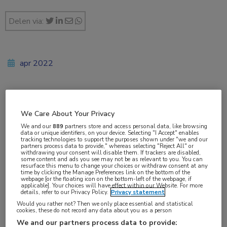
Delen via:
apr 2022
Vakgebieden:
We Care About Your Privacy
Coronavirus (COVID-19)
,
Hematologie
,
We and our
889
partners store and access personal data, like browsing
Huisartsgeneeskunde
,
Infectieziekten
,
Longziekten
data or unique identifiers, on your device. Selecting "I Accept" enables
tracking technologies to support the purposes shown under "we and our
partners process data to provide," whereas selecting "Reject All" or
withdrawing your consent will disable them. If trackers are disabled,
Aandachtsgebieden:
some content and ads you see may not be as relevant to you. You can
resurface this menu to change your choices or withdraw consent at any
Benigne hematologie
time by clicking the Manage Preferences link on the bottom of the
webpage [or the floating icon on the bottom-left of the webpage, if
applicable]. Your choices will have effect within our Website. For more
details, refer to our Privacy Policy.
Privacy statement
Tags:
Would you rather not? Then we only place essential and statistical
bloeding
,
coronavirus
,
COVID-19
,
diepveneuze trombose
,
cookies, these do not record any data about you as a person
We and our partners process data to provide:
longembolie
,
SARS-CoV-2