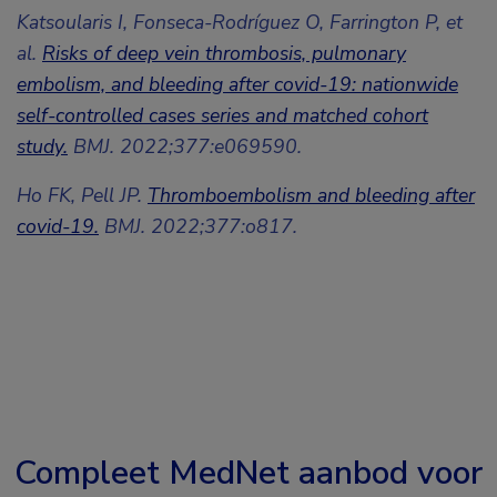
Katsoularis I, Fonseca-Rodríguez O, Farrington P, et
al.
Risks of deep vein thrombosis, pulmonary
embolism, and bleeding after covid-19: nationwide
self-controlled cases series and matched cohort
study.
BMJ. 2022;377:e069590.
Ho FK, Pell JP.
Thromboembolism and bleeding after
covid-19.
BMJ. 2022;377:o817.
Compleet MedNet aanbod voor