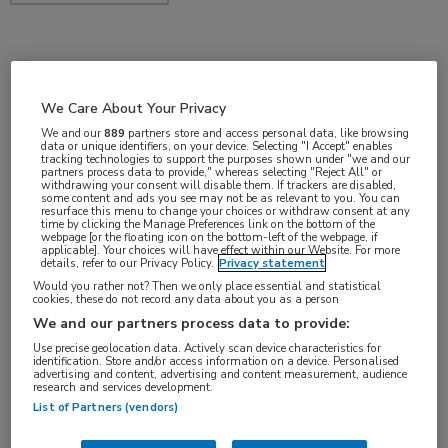
nov 2018
We Care About Your Privacy
We and our
889
partners store and access personal data, like browsing
data or unique identifiers, on your device. Selecting "I Accept" enables
Vakgebieden:
tracking technologies to support the purposes shown under "we and our
partners process data to provide," whereas selecting "Reject All" or
Reumatologie
withdrawing your consent will disable them. If trackers are disabled,
some content and ads you see may not be as relevant to you. You can
resurface this menu to change your choices or withdraw consent at any
time by clicking the Manage Preferences link on the bottom of the
Aandachtsgebieden:
webpage [or the floating icon on the bottom-left of the webpage, if
applicable]. Your choices will have effect within our Website. For more
Spondyloartritis
details, refer to our Privacy Policy.
Privacy statement
Would you rather not? Then we only place essential and statistical
cookies, these do not record any data about you as a person
Tags:
We and our partners process data to provide:
Bechterew
Use precise geolocation data. Actively scan device characteristics for
identification. Store and/or access information on a device. Personalised
advertising and content, advertising and content measurement, audience
research and services development.
List of Partners (vendors)