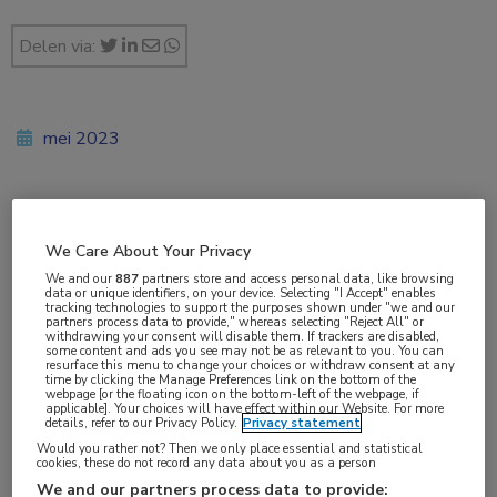
Delen via:
mei 2023
Vakgebieden:
We Care About Your Privacy
Coronavirus (COVID-19)
,
Huisartsgeneeskunde
,
We and our
887
partners store and access personal data, like browsing
Infectieziekten
,
Longziekten
data or unique identifiers, on your device. Selecting "I Accept" enables
tracking technologies to support the purposes shown under "we and our
partners process data to provide," whereas selecting "Reject All" or
withdrawing your consent will disable them. If trackers are disabled,
Aandachtsgebieden:
some content and ads you see may not be as relevant to you. You can
resurface this menu to change your choices or withdraw consent at any
Virale infecties
time by clicking the Manage Preferences link on the bottom of the
webpage [or the floating icon on the bottom-left of the webpage, if
applicable]. Your choices will have effect within our Website. For more
details, refer to our Privacy Policy.
Privacy statement
Tags:
Would you rather not? Then we only place essential and statistical
coronavirus
,
COVID-19
,
SARS-CoV-2
cookies, these do not record any data about you as a person
We and our partners process data to provide: