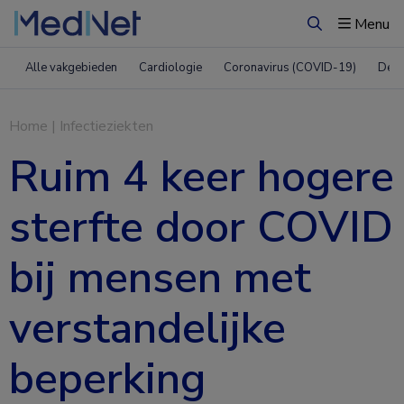
Menu
Zoeken
Alle vakgebieden
Cardiologie
Coronavirus (COVID-19)
Derm
Home
|
Infectieziekten
Ruim 4 keer hogere
sterfte door COVID
bij mensen met
verstandelijke
beperking