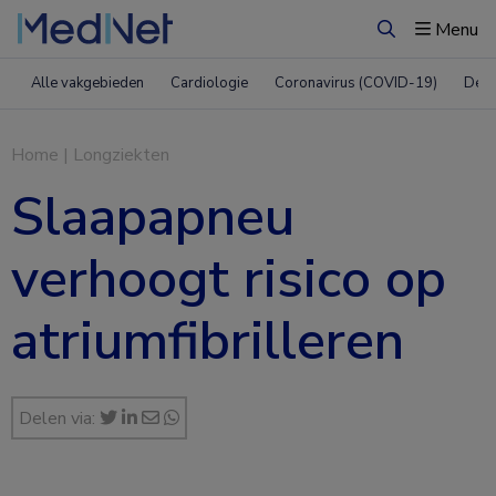
Menu
Zoeken
Alle vakgebieden
Cardiologie
Coronavirus (COVID-19)
Derm
Home
|
Longziekten
Slaapapneu
verhoogt risico op
atriumfibrilleren
Delen via: