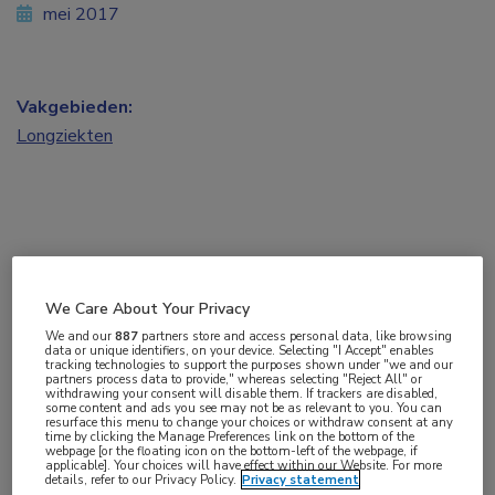
mei 2017
Vakgebieden:
Longziekten
Uit een grote Canadese cohortstudie onder
We Care About Your Privacy
mensen met mogelijk obstructieve slaapapneu
We and our
887
partners store and access personal data, like browsing
blijkt een lage zuurstofsaturatie tijdens de slaap
data or unique identifiers, on your device. Selecting "I Accept" enables
tracking technologies to support the purposes shown under "we and our
een sterke onafhankelijke voorspeller te zijn voor
partners process data to provide," whereas selecting "Reject All" or
withdrawing your consent will disable them. If trackers are disabled,
een ziekenhuisopname vanwege atriumfibrilleren.
some content and ads you see may not be as relevant to you. You can
resurface this menu to change your choices or withdraw consent at any
Deze bevinding ondersteunt een mogelijk causaal
time by clicking the Manage Preferences link on the bottom of the
webpage [or the floating icon on the bottom-left of the webpage, if
applicable]. Your choices will have effect within our Website. For more
verband tussen obstructieve slaapapneu,
details, refer to our Privacy Policy.
Privacy statement