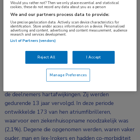
nachtelijke hypoxie en de ontwikkeling van
Would you rather not? Then we only place essential and statistical
cookies, these do not record any data about you as a person
atriumfibrilleren. Verschillende biologische
We and our partners process data to provide:
mechanismen kunnen hieraan ten grondslag
Use precise geolocation data. Actively scan device characteristics for
identification. Store and/or access information on a device. Personalised
liggen, zoals oxidatieve stress, verhoogde
advertising and content, advertising and content measurement, audience
research and services development.
sympathische activiteit, metabolische afwijkingen
List of Partners (vendors)
en endotheeldisfunctie.
Reject All
I Accept
Ruim 8.200 volwassenen met een verdenking op
obstructieve slaapapneu werden opgenomen in het
Manage Preferences
cohort. De gemiddelde leeftijd was 47 jaar, 62%
was man. Bij aanvang van de studie hadden geen van
de deelnemers hartafwijkingen. Zij werden
gedurende 13 jaar vervolgd. In deze periode
ontwikkelde 173 van hen atriumfibrilleren,
waarvoor een ziekenhuisopname noodzakelijk was
(2,1%). Degene die opgenomen werden, waren vaker
ouder, man en (ex-)rokers en hadden co-morbiditeit