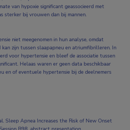
 mate van hypoxie significant geassocieerd met
s sterker bij vrouwen dan bij mannen.
ensie niet meegenomen in hun analyse, omdat
 kan zijn tussen slaapapneu en atriumfibrilleren. In
rd voor hypertensie en bleef de associatie tussen
ignificant. Helaas waren er geen data beschikbaar
u en of eventuele hypertensie bij de deelnemers
 al. Sleep Apnea Increases the Risk of New Onset
. Session B98, abstract presentation