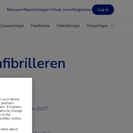
Nieuws
Nascholingen
Over ons
Registreer
Log in
Gynaecologie
Heelkunde
Hematologie
Huisartsgeneeskunde
fibrilleren
n your device.
 partners
em. If trackers
mei 2017
 menu to change
 of the
e effect within
y data about