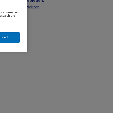
Vakgebieden:
Longziekten
ess information
research and
Accept