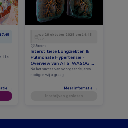
17:45
wo 29 oktober 2025 om 14:45
uur
Utrecht
Interstitiële Longziekten &
Pulmonale Hypertensie -
de 11e
Overview van ATS, WASOG,
ERS 2025 en meer
Na het succes van voorgaande jaren
nodigen wij u graag …
matie →
Meer informatie →
Inschrijven gesloten