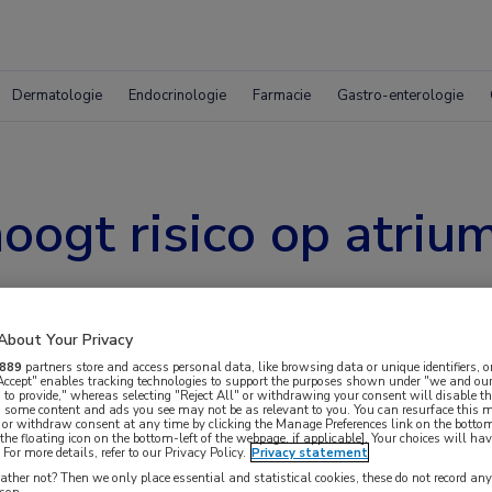
Dermatologie
Endocrinologie
Farmacie
Gastro-enterologie
ogt risico op atrium
About Your Privacy
889
partners store and access personal data, like browsing data or unique identifiers, o
 Accept" enables tracking technologies to support the purposes shown under "we and our
 to provide," whereas selecting "Reject All" or withdrawing your consent will disable th
r mensen met mogelijk obstructieve slaapapneu
, some content and ads you see may not be as relevant to you. You can resurface this
 or withdraw consent at any time by clicking the Manage Preferences link on the bottom
e slaap een sterke onafhankelijke voorspeller te
the floating icon on the bottom-left of the webpage, if applicable]. Your choices will hav
For more details, refer to our Privacy Policy.
Privacy statement
riumfibrilleren. Deze bevinding ondersteunt een
ther not? Then we only place essential and statistical cookies, these do not record an