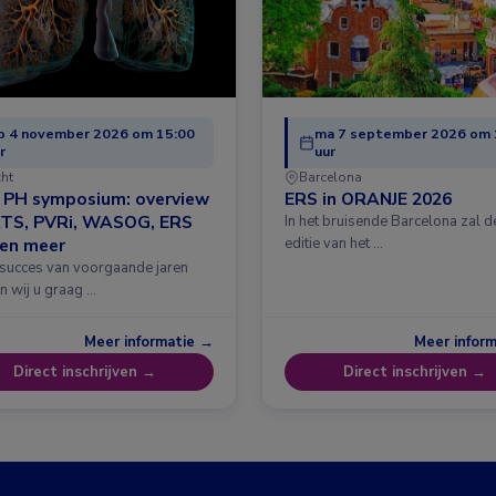
o 4 november 2026 om 15:00
ma 7 september 2026 om 
r
uur
cht
Barcelona
& PH symposium: overview
ERS in ORANJE 2026
ATS, PVRi, WASOG, ERS
In het bruisende Barcelona zal 
 en meer
editie van het …
 succes van voorgaande jaren
n wij u graag …
Meer informatie →
Meer infor
Direct inschrijven →
Direct inschrijven →