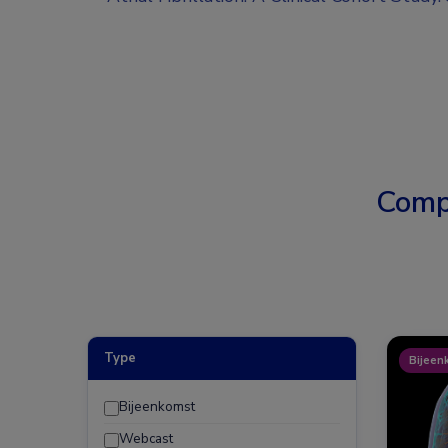
Comp
Type
Bijeen
Bijeenkomst
Webcast