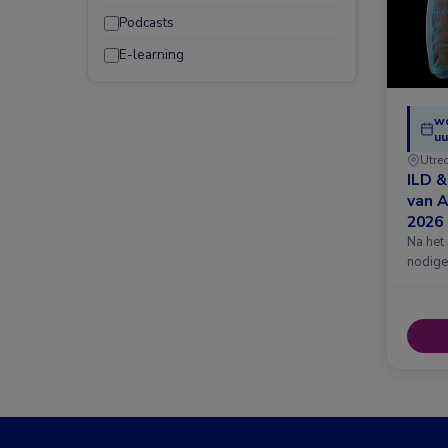
Podcasts
E-learning
w
uu
Utre
ILD 
van 
2026
Na het
nodige