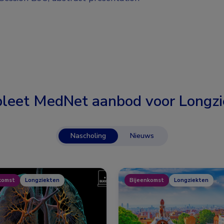
leet MedNet aanbod voor
Longzi
Nascholing
Nieuws
komst
Longziekten
Bijeenkomst
Longziekten