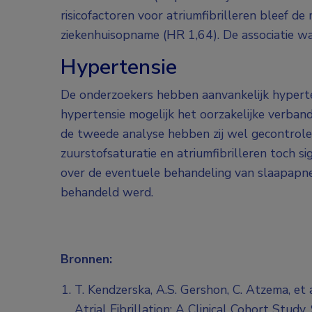
risicofactoren voor atriumfibrilleren bleef de
ziekenhuisopname (HR 1,64). De associatie wa
Hypertensie
De onderzoekers hebben aanvankelijk hypert
hypertensie mogelijk het oorzakelijke verband
de tweede analyse hebben zij wel gecontrolee
zuurstofsaturatie en atriumfibrilleren toch s
over de eventuele behandeling van slaapapne
behandeld werd.
Bronnen:
T. Kendzerska, A.S. Gershon, C. Atzema, et
Atrial Fibrillation: A Clinical Cohort Study