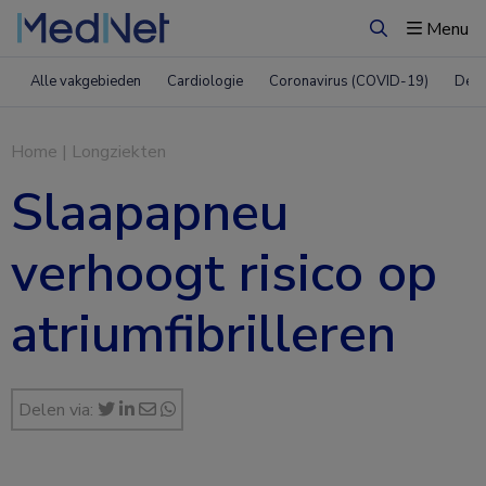
Menu
Zoeken
Alle vakgebieden
Cardiologie
Coronavirus (COVID-19)
Derm
Home
|
Longziekten
Slaapapneu
verhoogt risico op
atriumfibrilleren
Delen via: