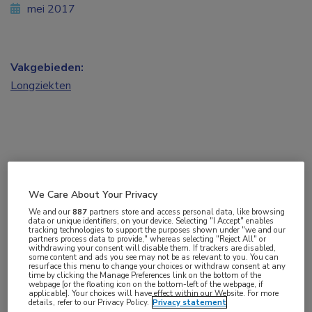
mei 2017
Vakgebieden:
Longziekten
Uit een grote Canadese cohortstudie onder
We Care About Your Privacy
mensen met mogelijk obstructieve slaapapneu
We and our
887
partners store and access personal data, like browsing
blijkt een lage zuurstofsaturatie tijdens de slaap
data or unique identifiers, on your device. Selecting "I Accept" enables
tracking technologies to support the purposes shown under "we and our
een sterke onafhankelijke voorspeller te zijn voor
partners process data to provide," whereas selecting "Reject All" or
withdrawing your consent will disable them. If trackers are disabled,
een ziekenhuisopname vanwege atriumfibrilleren.
some content and ads you see may not be as relevant to you. You can
resurface this menu to change your choices or withdraw consent at any
Deze bevinding ondersteunt een mogelijk causaal
time by clicking the Manage Preferences link on the bottom of the
webpage [or the floating icon on the bottom-left of the webpage, if
applicable]. Your choices will have effect within our Website. For more
verband tussen obstructieve slaapapneu,
details, refer to our Privacy Policy.
Privacy statement