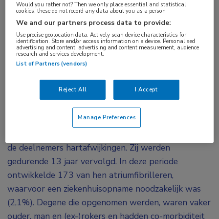
nachtelijke hypoxie en de ontwikkeling van
Would you rather not? Then we only place essential and statistical
cookies, these do not record any data about you as a person
atriumfibrilleren. Verschillende biologische
We and our partners process data to provide:
mechanismen kunnen hieraan ten grondslag
Use precise geolocation data. Actively scan device characteristics for
identification. Store and/or access information on a device. Personalised
liggen, zoals oxidatieve stress, verhoogde
advertising and content, advertising and content measurement, audience
research and services development.
sympathische activiteit, metabolische afwijkingen
List of Partners (vendors)
en endotheeldisfunctie.
Reject All
I Accept
Ruim 8.200 volwassenen met een verdenking op
obstructieve slaapapneu werden opgenomen in het
Manage Preferences
cohort. De gemiddelde leeftijd was 47 jaar, 62%
was man. Bij aanvang van de studie hadden geen van
de deelnemers hartafwijkingen. Zij werden
gedurende 13 jaar vervolgd. In deze periode
ontwikkelde 173 van hen atriumfibrilleren,
waarvoor een ziekenhuisopname noodzakelijk was
(2,1%). Degene die opgenomen werden, waren vaker
ouder, man en (ex-)rokers en hadden co-morbiditeit