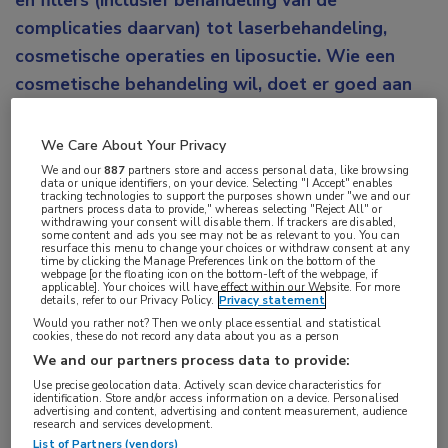
en fillers (inclusief behandeling van de
complicaties daarvan) tot laserbehandeling,
cosmetische operaties en liposuctie. Wie een
cosmetische behandeling wil, doet er goed aan
zich gedegen voor te bereiden en de juiste arts te
kiezen. Maar dat valt nog niet mee, vertelt
We Care About Your Privacy
dermatoloog Petra Dikrama.
We and our
887
partners store and access personal data, like browsing
data or unique identifiers, on your device. Selecting "I Accept" enables
tracking technologies to support the purposes shown under "we and our
Het is voor de gemiddelde consument lastig om te
partners process data to provide," whereas selecting "Reject All" or
withdrawing your consent will disable them. If trackers are disabled,
some content and ads you see may not be as relevant to you. You can
beoordelen of een arts bevoegd en bekwaam is om
resurface this menu to change your choices or withdraw consent at any
time by clicking the Manage Preferences link on the bottom of the
een gewenste cosmetische behandeling uit te
webpage [or the floating icon on the bottom-left of the webpage, if
applicable]. Your choices will have effect within our Website. For more
voeren. Zoeken op internet kan leiden naar
details, refer to our Privacy Policy.
Privacy statement
verschillende artsen die op dit gebied werkzaam zijn:
Would you rather not? Then we only place essential and statistical
cookies, these do not record any data about you as a person
van basisartsen en tandartsen tot dermatologen en
We and our partners process data to provide:
plastisch chirurgen. De functie ‘cosmetisch arts’ is
Use precise geolocation data. Actively scan device characteristics for
identification. Store and/or access information on a device. Personalised
geen beschermde titel, laat Dikrama weten. “Sinds 1
advertising and content, advertising and content measurement, audience
research and services development.
juli 2019 is de cosmetische geneeskunde wel een
List of Partners (vendors)