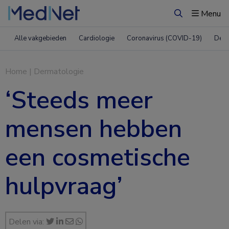
Menu
Zoeken
Alle vakgebieden
Cardiologie
Coronavirus (COVID-19)
Derm
Home
|
Dermatologie
‘Steeds meer
mensen hebben
een cosmetische
hulpvraag’
Delen via: