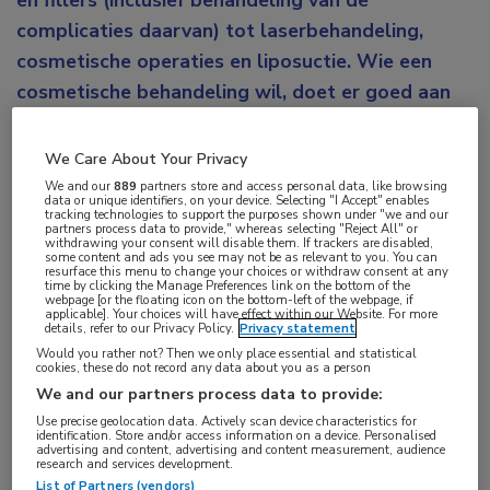
en fillers (inclusief behandeling van de
complicaties daarvan) tot laserbehandeling,
cosmetische operaties en liposuctie. Wie een
cosmetische behandeling wil, doet er goed aan
zich gedegen voor te bereiden en de juiste arts te
kiezen. Maar dat valt nog niet mee, vertelt
We Care About Your Privacy
dermatoloog Petra Dikrama.
We and our
889
partners store and access personal data, like browsing
data or unique identifiers, on your device. Selecting "I Accept" enables
tracking technologies to support the purposes shown under "we and our
Het is voor de gemiddelde consument lastig om te
partners process data to provide," whereas selecting "Reject All" or
withdrawing your consent will disable them. If trackers are disabled,
some content and ads you see may not be as relevant to you. You can
beoordelen of een arts bevoegd en bekwaam is om
resurface this menu to change your choices or withdraw consent at any
time by clicking the Manage Preferences link on the bottom of the
een gewenste cosmetische behandeling uit te
webpage [or the floating icon on the bottom-left of the webpage, if
applicable]. Your choices will have effect within our Website. For more
voeren. Zoeken op internet kan leiden naar
details, refer to our Privacy Policy.
Privacy statement
verschillende artsen die op dit gebied werkzaam zijn:
Would you rather not? Then we only place essential and statistical
cookies, these do not record any data about you as a person
van basisartsen en tandartsen tot dermatologen en
We and our partners process data to provide:
plastisch chirurgen. De functie ‘cosmetisch arts’ is
Use precise geolocation data. Actively scan device characteristics for
identification. Store and/or access information on a device. Personalised
geen beschermde titel, laat Dikrama weten. “Sinds 1
advertising and content, advertising and content measurement, audience
research and services development.
juli 2019 is de cosmetische geneeskunde wel een
List of Partners (vendors)