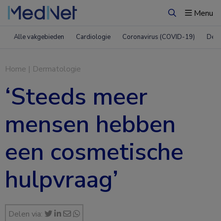
Menu
Zoeken
Alle vakgebieden
Cardiologie
Coronavirus (COVID-19)
Derm
Home
|
Dermatologie
‘Steeds meer
mensen hebben
een cosmetische
hulpvraag’
Delen via: