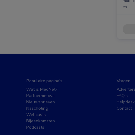
multidi
en …
Populaire pagina’s
Vragen
Wat is MedNet?
Adverter
Partnernieuws
FAQ’s
Nieuwsbrieven
Helpdesk
Nascholing
Contact
Webcasts
Bijeenkomsten
Podcasts