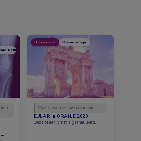
Bijeenkomst
Reumatologie
unde, Reumatologie
8:00
vr 2 juni 2023 om 18:00 uur
EULAR in ORANJE 2023
Deze bijeenkomst is geannuleerd.
s
uwe