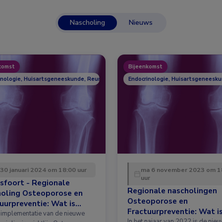
Nascholing
Nieuws
komst
Bijeenkomst
inologie, Huisartsgeneeskunde, Reumatologie
Endocrinologie, Huisartsgeneesk
 30 januari 2024 om 18:00 uur
ma 6 november 2023 om 1
uur
sfoort - Regionale
Regionale nascholingen
holing Osteoporose en
Osteoporose en
uurpreventie: Wat is
Fractuurpreventie: Wat i
 in de richtlijn?
implementatie van de nieuwe
nieuw in de richtlijn?
In het najaar van 2022 is de nie