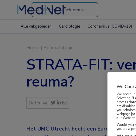
Search
through
Alle vakgebieden
Cardiologie
Coronavirus (COVID-19)
the
website
Home
|
Reumatologie
STRATA-FIT: ver
reuma?
We Care 
We and our
Selecting "I
Delen via:
process data
are disabled
your choices
webpage [or 
our Website. 
Would you ra
Het UMC Utrecht heeft een Europese subsi
you as a pe