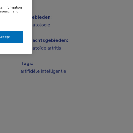
ess information
research and
Vakgebieden:
Reumatologie
Accept
Aandachtsgebieden:
Reumatoïde artritis
Tags:
artificiële intelligentie