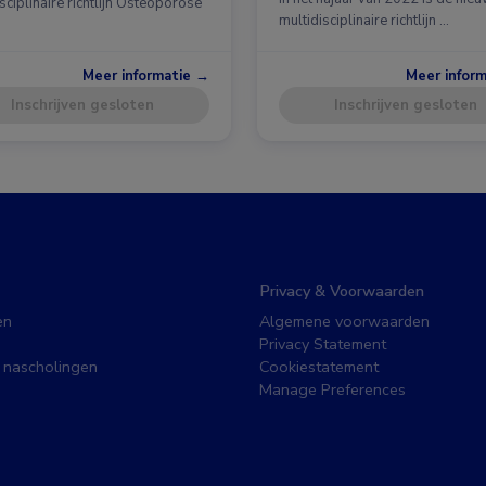
sciplinaire richtlijn Osteoporose
multidisciplinaire richtlijn …
Meer informatie →
Meer infor
Inschrijven gesloten
Inschrijven gesloten
Privacy & Voorwaarden
en
Algemene voorwaarden
Privacy Statement
 nascholingen
Cookiestatement
Manage Preferences