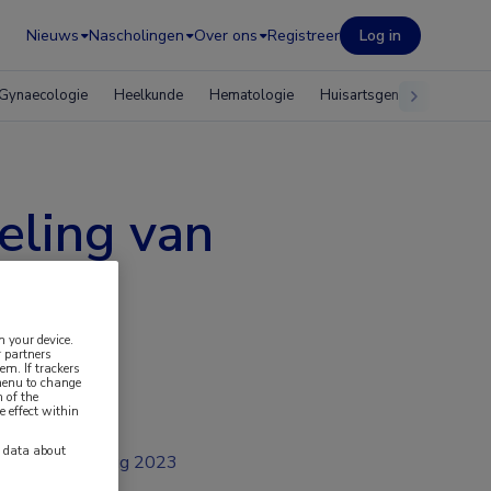
Nieuws
Nascholingen
Over ons
Registreer
Log in
Gynaecologie
Heelkunde
Hematologie
Huisartsgeneeskunde
eling van
n your device.
 partners
em. If trackers
 menu to change
 of the
e effect within
y data about
aug 2023