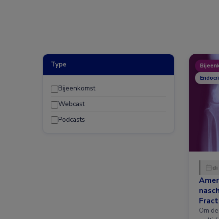
Type
Bijeen
Endocr
Bijeenkomst
Webcast
Podcasts
di
Amer
nasc
Fract
nieuw
Om de 