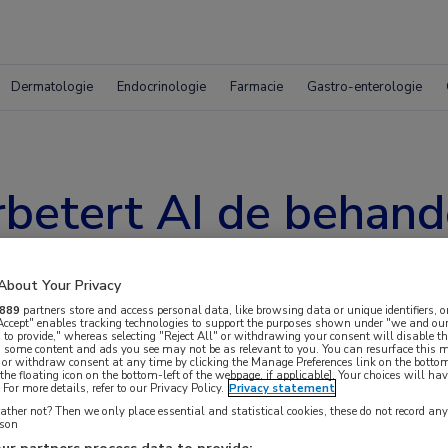
Dermatologie
Endocrinologie
Farmacie
Gastro-enterologie
betert AI de behand
About Your Privacy
889
partners store and access personal data, like browsing data or unique identifiers, o
 Accept" enables tracking technologies to support the purposes shown under "we and our
 to provide," whereas selecting "Reject All" or withdrawing your consent will disable th
, some content and ads you see may not be as relevant to you. You can resurface this
 or withdraw consent at any time by clicking the Manage Preferences link on the bottom
the floating icon on the bottom-left of the webpage, if applicable]. Your choices will hav
For more details, refer to our Privacy Policy.
Privacy statement
ther not? Then we only place essential and statistical cookies, these do not record an
die van 6 miljoen euro ontvangen voor een
rson