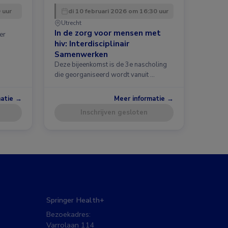
 uur
di 10 februari 2026 om 16:30 uur
Utrecht
In de zorg voor mensen met
er
hiv: Interdisciplinair
Samenwerken
Deze bijeenkomst is de 3e nascholing
die georganiseerd wordt vanuit …
matie →
Meer informatie →
Inschrijven gesloten
Springer Health+
Bezoekadres:
Varrolaan 114