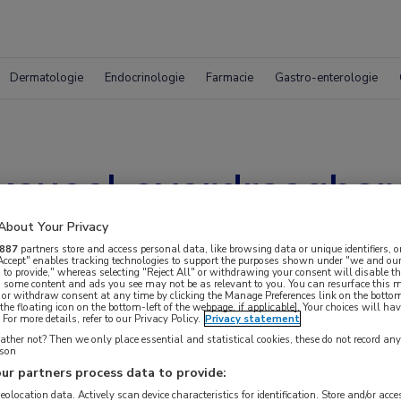
Dermatologie
Endocrinologie
Farmacie
Gastro-enterologie
ksueel overdraagbar
 2016
About Your Privacy
887
partners store and access personal data, like browsing data or unique identifiers, o
 Accept" enables tracking technologies to support the purposes shown under "we and our
 to provide," whereas selecting "Reject All" or withdrawing your consent will disable th
, some content and ads you see may not be as relevant to you. You can resurface this
 or withdraw consent at any time by clicking the Manage Preferences link on the bottom
the floating icon on the bottom-left of the webpage, if applicable]. Your choices will hav
For more details, refer to our Privacy Policy.
Privacy statement
ther not? Then we only place essential and statistical cookies, these do not record an
rson
ur partners process data to provide:
geolocation data. Actively scan device characteristics for identification. Store and/or acc