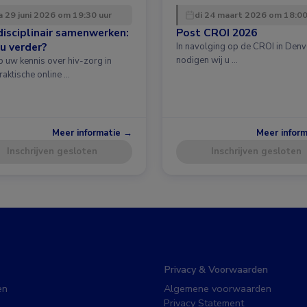
 29 juni 2026 om 19:30 uur
di 24 maart 2026 om 18:00
disciplinair samenwerken:
Post CROI 2026
u verder?
In navolging op de CROI in Denv
nodigen wij u …
p uw kennis over hiv-zorg in
raktische online …
Meer informatie →
Meer infor
Inschrijven gesloten
Inschrijven gesloten
Privacy & Voorwaarden
en
Algemene voorwaarden
Privacy Statement