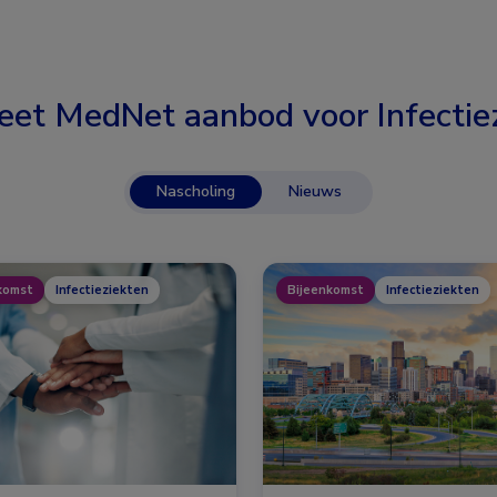
eet MedNet aanbod voor
Infectie
Nascholing
Nieuws
komst
Infectieziekten
Bijeenkomst
Infectieziekten