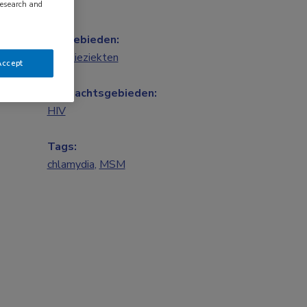
research and
Vakgebieden:
Infectieziekten
Accept
Aandachtsgebieden:
HIV
Tags:
chlamydia
,
MSM