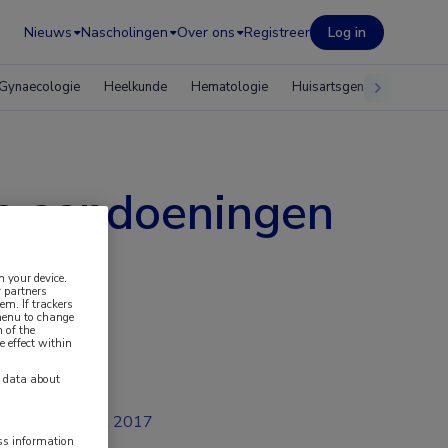
Nieuws
Nascholingen
Over ons
Registreer
Log in
Gynaecologie
Heelkunde
Hematologie
Huisartsgeneeskunde
e aandoeningen
n your device.
 partners
em. If trackers
 menu to change
 of the
e effect within
y data about
jul 2017
ess information