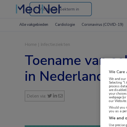
Search
through
Alle vakgebieden
Cardiologie
Coronavirus (COVID-19)
the
website
Home
|
Infectieziekten
Toename van se
in Nederland in
We Care 
We and our
Selecting "I
process data
are disabled
your choices
Delen via:
webpage [or 
our Website. 
Would you ra
you as a pe
We and o
Use precise 