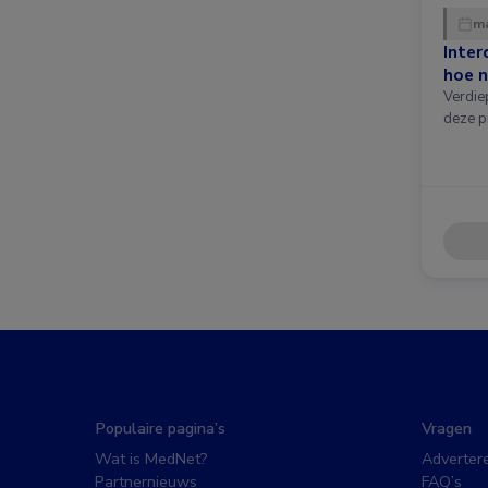
ma
Inter
hoe n
Verdie
deze p
Populaire pagina’s
Vragen
Wat is MedNet?
Adverter
Partnernieuws
FAQ’s