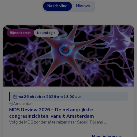
Nascholing
Nieuws
Bijeenkomst
Neurologie
ma 26 oktober 2026 om 18:00 uur
Amsterdam
MDS Review 2026 – De belangrijkste
congresinzichten, vanuit Amsterdam
Volg de MDS zonder af te reizen naar Seoul! Tijdens …
Meer informatie →