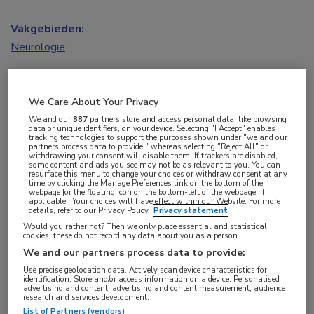
Vakgebieden:
Neurologie
Aandachtsgebieden:
Bewegingsstoornissen
We Care About Your Privacy
We and our
887
partners store and access personal data, like browsing
data or unique identifiers, on your device. Selecting "I Accept" enables
Tags:
tracking technologies to support the purposes shown under "we and our
partners process data to provide," whereas selecting "Reject All" or
Parkinson
withdrawing your consent will disable them. If trackers are disabled,
some content and ads you see may not be as relevant to you. You can
resurface this menu to change your choices or withdraw consent at any
time by clicking the Manage Preferences link on the bottom of the
webpage [or the floating icon on the bottom-left of the webpage, if
Hoogleraar neurologie prof. dr. Bas Bloem heeft
applicable]. Your choices will have effect within our Website. For more
details, refer to our Privacy Policy.
Privacy statement
de
Tom Isaacs award
ontvangen. De prijs wordt
Would you rather not? Then we only place essential and statistical
jaarlijks uitgereikt aan een inspirerende
cookies, these do not record any data about you as a person
We and our partners process data to provide:
onderzoeker die een grote impact op het leven
Use precise geolocation data. Actively scan device characteristics for
van mensen met Parkinson heeft of mensen met
identification. Store and/or access information on a device. Personalised
advertising and content, advertising and content measurement, audience
Parkinson op een participerende manier bij zijn
research and services development.
List of Partners (vendors)