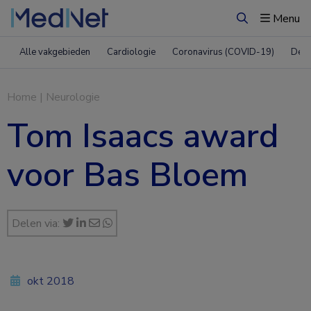
Menu
Zoeken
Alle vakgebieden
Cardiologie
Coronavirus (COVID-19)
Derm
Home
|
Neurologie
Tom Isaacs award
voor Bas Bloem
Delen via:
okt 2018