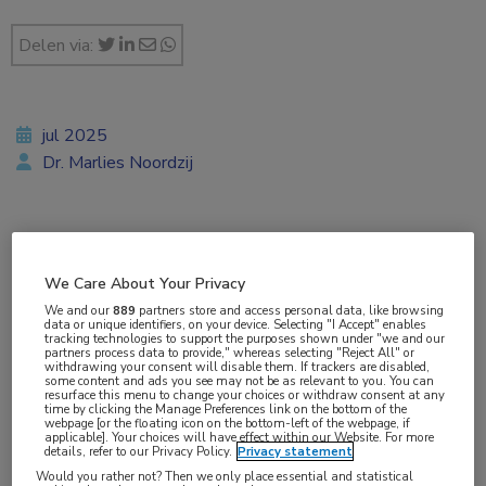
Delen via:
jul 2025
Dr. Marlies Noordzij
Vakgebieden:
Gastro-enterologie
We Care About Your Privacy
We and our
889
partners store and access personal data, like browsing
data or unique identifiers, on your device. Selecting "I Accept" enables
Aandachtsgebieden:
tracking technologies to support the purposes shown under "we and our
partners process data to provide," whereas selecting "Reject All" or
IBD
withdrawing your consent will disable them. If trackers are disabled,
some content and ads you see may not be as relevant to you. You can
resurface this menu to change your choices or withdraw consent at any
time by clicking the Manage Preferences link on the bottom of the
Tags:
webpage [or the floating icon on the bottom-left of the webpage, if
applicable]. Your choices will have effect within our Website. For more
fistels
,
ziekte van Crohn
details, refer to our Privacy Policy.
Privacy statement
Would you rather not? Then we only place essential and statistical