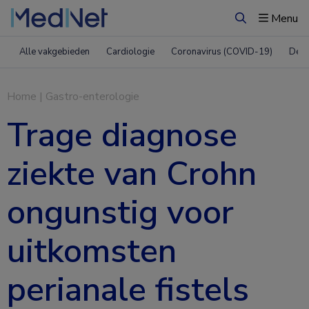
Menu
Zoeken
Alle vakgebieden
Cardiologie
Coronavirus (COVID-19)
Derm
Home
|
Gastro-enterologie
Trage diagnose
ziekte van Crohn
ongunstig voor
uitkomsten
perianale fistels