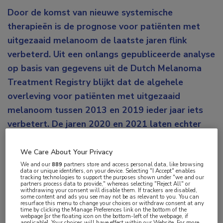
Door de komst van nieuwe systemische
therapieën is de prognose voor patiënten met
uitgezaaid melanoom de laatste jaren flink
verbeterd. Uit een onlangs gepubliceerde analyse
op basis van gegevens uit de Dutch Melanoma
Treatment Registry blijkt dat de algehele
overleving voor patiënten met uitgezaaid
melanoom tussen 2013 en 2019 ieder jaar iets
verbetert. De jaren 2020 en 2021 laten echter
een interessante trendbreuk zien, waarvan de
oorzaak nog niet volledig duidelijk is.
We Care About Your Privacy
We and our
889
partners store and access personal data, like browsing
data or unique identifiers, on your device. Selecting "I Accept" enables
De introductie van immuuncheckpoint- en
tracking technologies to support the purposes shown under "we and our
partners process data to provide," whereas selecting "Reject All" or
BRAF/MEK-remmers vanaf 2012 heeft een duidelijke
withdrawing your consent will disable them. If trackers are disabled,
some content and ads you see may not be as relevant to you. You can
positieve invloed gehad op de prognose van
resurface this menu to change your choices or withdraw consent at any
time by clicking the Manage Preferences link on the bottom of the
patiënten met uitgezaaid (niet-resectabel stadium III
webpage [or the floating icon on the bottom-left of the webpage, if
applicable]. Your choices will have effect within our Website. For more