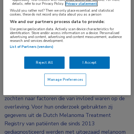
en IV) melanoom. Een analyse over de jaren 2013
details, refer to our Privacy Policy.
Privacy statement
Would you rather not? Then we only place essential and statistical
tot 2017 suggereerde eerder al een verbeterde
cookies, these do not record any data about you as a person
algehele overleving (OS) voor deze groep patiënten.
We and our partners process data to provide:
De vraag is of de overleving van deze patiënten in de
Use precise geolocation data. Actively scan device characteristics for
identification. Store and/or access information on a device. Personalised
loop van de tijd verder blijft verbeteren.
advertising and content, advertising and content measurement, audience
research and services development.
List of Partners (vendors)
Dutch Melanoma Treatment
Registry
Reject All
I Accept
In een onlangs
in
eClinicalMedicine
gepubliceerde
Manage Preferences
studie evalueerden Nederlandse onderzoekers de
OS van patiënten met uitgezaaid melanoom en
zochten naar factoren die van invloed waren op de
overleving. Voor hun onderzoek gebruikten zij
gegevens uit de Dutch Melanoma Treatment
Registry van patiënten die sinds 2013
gediagnosticeerd werden met uitgezaaid melanoom