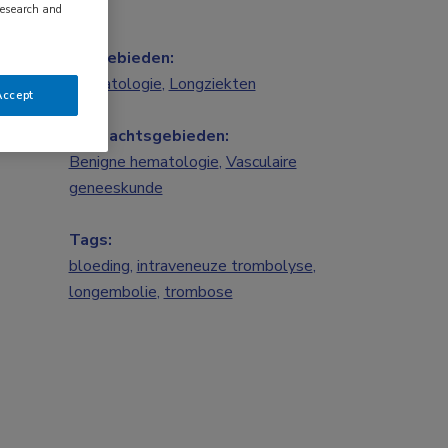
research and
Vakgebieden:
Hematologie
,
Longziekten
Accept
Aandachtsgebieden:
Benigne hematologie
,
Vasculaire
geneeskunde
Tags:
bloeding
,
intraveneuze trombolyse
,
longembolie
,
trombose