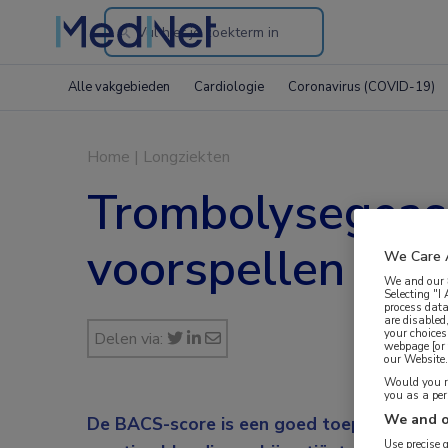
Search
through
Alle vakgebieden
Cardiologie
Coronavirus (COVID-19)
the
website
Home
|
Longziekten
Trombolysegeass
voorspellen bij
We Care 
We and our
Selecting "I
process data
are disabled
your choices
Delen via:
webpage [or 
our Website. 
Would you ra
you as a pe
We and o
De BACS-score is een goed toepasbaar hulp
Use precise 