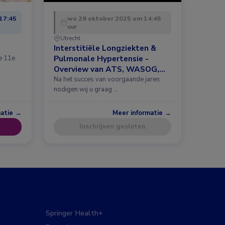
17:45
wo 29 oktober 2025 om 14:45
uur
Utrecht
Interstitiële Longziekten &
Pulmonale Hypertensie -
de 11e
Overview van ATS, WASOG,
ERS 2025 en meer
Na het succes van voorgaande jaren
nodigen wij u graag …
matie →
Meer informatie →
Inschrijven gesloten
Springer Health+