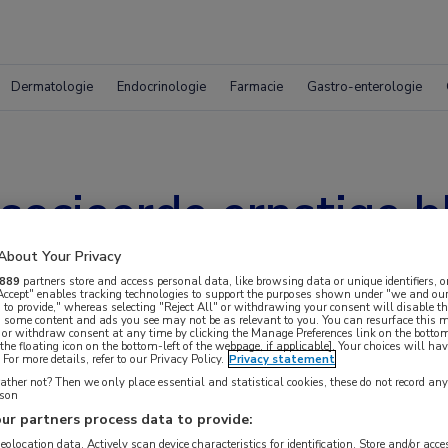
Dermatologie
Endocrinologie
Farmacie
Gastro-enterologie
ocieerde ernstige b
 patiënten met acute
About Your Privacy
889
partners store and access personal data, like browsing data or unique identifiers, o
 Accept" enables tracking technologies to support the purposes shown under "we and our
 to provide," whereas selecting "Reject All" or withdrawing your consent will disable th
, some content and ads you see may not be as relevant to you. You can resurface this
 or withdraw consent at any time by clicking the Manage Preferences link on the bottom
the floating icon on the bottom-left of the webpage, if applicable]. Your choices will hav
For more details, refer to our Privacy Policy.
Privacy statement
ther not? Then we only place essential and statistical cookies, these do not record an
rson
ur partners process data to provide:
middel voor het voorspellen van het risico op
geolocation data. Actively scan device characteristics for identification. Store and/or acc