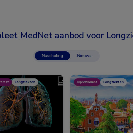
leet MedNet aanbod voor
Longzi
Nascholing
Nieuws
komst
Longziekten
Bijeenkomst
Longziekten