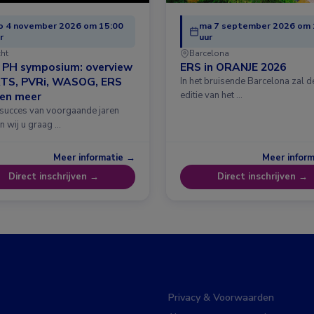
o 4 november 2026 om 15:00
ma 7 september 2026 om 
r
uur
cht
Barcelona
& PH symposium: overview
ERS in ORANJE 2026
ATS, PVRi, WASOG, ERS
In het bruisende Barcelona zal 
 en meer
editie van het …
 succes van voorgaande jaren
n wij u graag …
Meer informatie →
Meer infor
Direct inschrijven →
Direct inschrijven →
Privacy & Voorwaarden