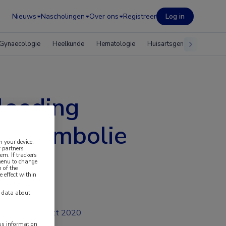
Nieuws
Nascholingen
Over ons
Registreer
Log in
Gynaecologie
Heelkunde
Hematologie
Huisartsgeneeskunde
loeding
 longembolie
n your device.
 partners
em. If trackers
 menu to change
 of the
e effect within
y data about
okt 2020
ess information