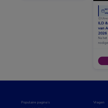
w
uu
Utre
ILD 
van 
2026
Na het
nodige
Populaire pagina’s
Vragen