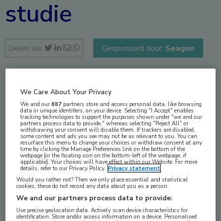
studie
Delen via:
Gesponsord door:
Seagen
mrt 2022
We Care About Your Privacy
We and our
887
partners store and access personal data, like browsing
data or unique identifiers, on your device. Selecting "I Accept" enables
tracking technologies to support the purposes shown under "we and our
partners process data to provide," whereas selecting "Reject All" or
Vakgebieden:
withdrawing your consent will disable them. If trackers are disabled,
some content and ads you see may not be as relevant to you. You can
Oncologie
resurface this menu to change your choices or withdraw consent at any
time by clicking the Manage Preferences link on the bottom of the
webpage [or the floating icon on the bottom-left of the webpage, if
applicable]. Your choices will have effect within our Website. For more
Aandachtsgebieden:
details, refer to our Privacy Policy.
Privacy statement
Would you rather not? Then we only place essential and statistical
Borstkanker
cookies, these do not record any data about you as a person
We and our partners process data to provide:
Tags:
Use precise geolocation data. Actively scan device characteristics for
identification. Store and/or access information on a device. Personalised
capecitabine
,
HER2
,
hersenmetastasen
,
trastuzumab
,