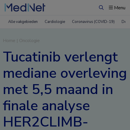
Menu
Zoeken
Alle vakgebieden
Cardiologie
Coronavirus (COVID-19)
Derm
Home
|
Oncologie
Tucatinib verlengt
mediane overleving
met 5,5 maand in
finale analyse
HER2CLIMB-