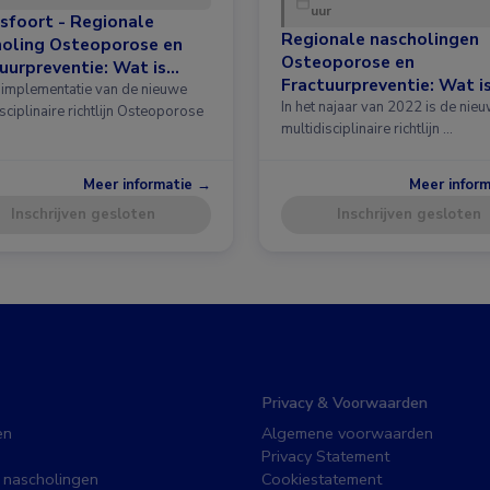
uur
sfoort - Regionale
Regionale nascholingen
holing Osteoporose en
Osteoporose en
uurpreventie: Wat is
Fractuurpreventie: Wat i
 in de richtlijn?
implementatie van de nieuwe
nieuw in de richtlijn?
In het najaar van 2022 is de nie
sciplinaire richtlijn Osteoporose
multidisciplinaire richtlijn …
Meer informatie →
Meer infor
Inschrijven gesloten
Inschrijven gesloten
Privacy & Voorwaarden
en
Algemene voorwaarden
Privacy Statement
 nascholingen
Cookiestatement