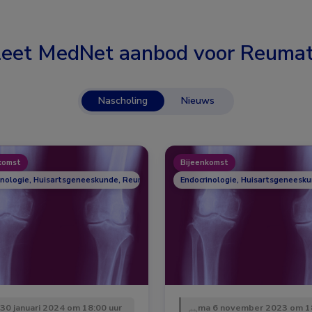
eet MedNet aanbod voor
Reumat
Nascholing
Nieuws
komst
Bijeenkomst
inologie, Huisartsgeneeskunde, Reumatologie
Endocrinologie, Huisartsgeneesk
 30 januari 2024 om 18:00 uur
ma 6 november 2023 om 1