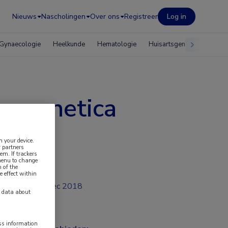
Nieuws
Nascholingen
Over ons
Registreer
Log in
Gynaecologie
Heelkunde
Hematologie
Huisartsgeneeskunde
en genetica
n your device.
 partners
em. If trackers
 menu to change
 of the
e effect within
dec 2018
y data about
ess information