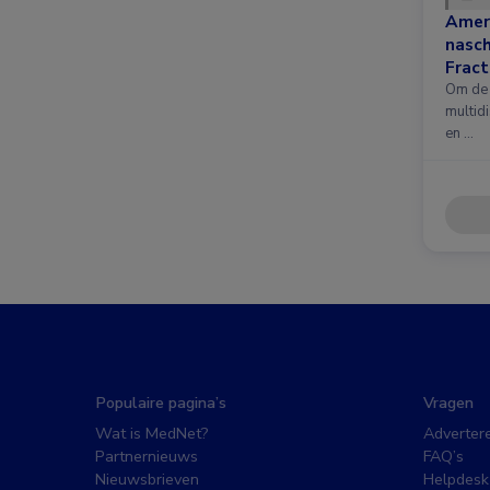
Amer
nasc
Fract
nieuw
Om de 
multidi
en …
Populaire pagina’s
Vragen
Wat is MedNet?
Adverter
Partnernieuws
FAQ’s
Nieuwsbrieven
Helpdesk