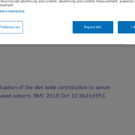
 Personalised advertising and content, advertising and content measurement, audience 
elopment.
tners (vendors)
references
Reject All
I 
aluation of the diet wide contribution to serum
 based cohorts. BMJ. 2018 Oct 10;363:k3951.