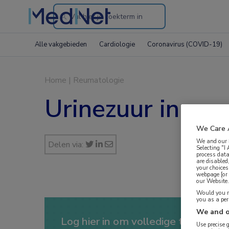
Search
through
Alle vakgebieden
Cardiologie
Coronavirus (COVID-19)
the
website
Home
|
Reumatologie
Urinezuur in ser
We Care 
We and our
Delen via:
Selecting "I
process data
are disabled
your choices
webpage [or 
our Website. 
Would you ra
you as a pe
We and o
Log hier in om volledige toegang te
Use precise 