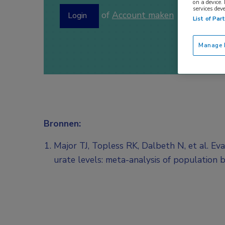
on a device.
services dev
of
Account maken
Login
List of Par
Manage P
Bronnen:
Major TJ, Topless RK, Dalbeth N, et al. Ev
urate levels: meta-analysis of population