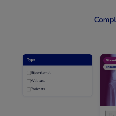
Compl
Type
Bijeen
Endocr
Bijeenkomst
Webcast
Podcasts
di