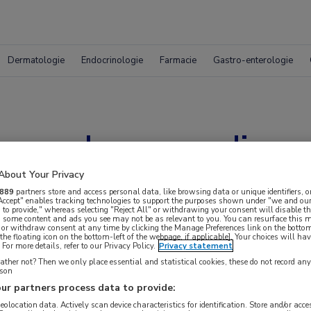
Dermatologie
Endocrinologie
Farmacie
Gastro-enterologie
um: rol van voeding 
About Your Privacy
889
partners store and access personal data, like browsing data or unique identifiers, o
 Accept" enables tracking technologies to support the purposes shown under "we and our
 to provide," whereas selecting "Reject All" or withdrawing your consent will disable th
, some content and ads you see may not be as relevant to you. You can resurface this
 or withdraw consent at any time by clicking the Manage Preferences link on the bottom
the floating icon on the bottom-left of the webpage, if applicable]. Your choices will hav
For more details, refer to our Privacy Policy.
Privacy statement
ther not? Then we only place essential and statistical cookies, these do not record an
rson
ur partners process data to provide:
 krijgen.
geolocation data. Actively scan device characteristics for identification. Store and/or acc