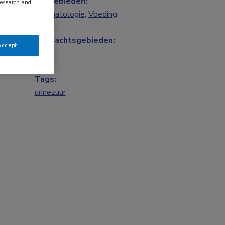
Vakgebieden:
research and
Reumatologie
,
Voeding
Aandachtsgebieden:
Accept
Jicht
Tags:
urinezuur