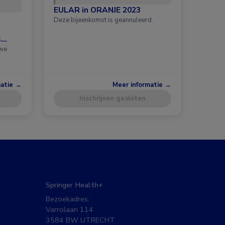
EULAR in ORANJE 2023
Deze bijeenkomst is geannuleerd.
s
uwe
matie →
Meer informatie →
Inschrijven gesloten
Springer Health+
Bezoekadres:
Varrolaan 114
3584 BW UTRECHT