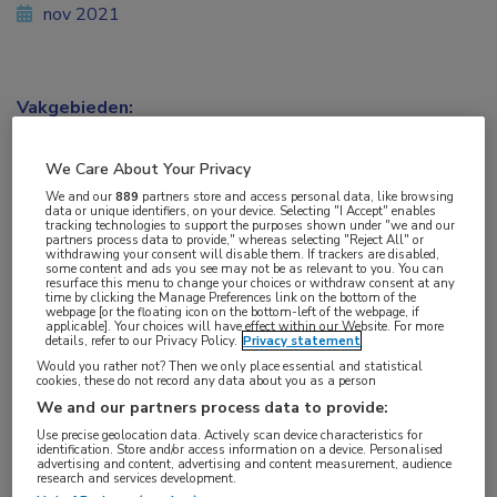
nov 2021
Vakgebieden:
Hematologie
We Care About Your Privacy
Aandachtsgebieden:
We and our
889
partners store and access personal data, like browsing
data or unique identifiers, on your device. Selecting "I Accept" enables
Leukemie
tracking technologies to support the purposes shown under "we and our
partners process data to provide," whereas selecting "Reject All" or
withdrawing your consent will disable them. If trackers are disabled,
some content and ads you see may not be as relevant to you. You can
Tags:
resurface this menu to change your choices or withdraw consent at any
time by clicking the Manage Preferences link on the bottom of the
AML
,
venetoclax
webpage [or the floating icon on the bottom-left of the webpage, if
applicable]. Your choices will have effect within our Website. For more
details, refer to our Privacy Policy.
Privacy statement
Would you rather not? Then we only place essential and statistical
Venetoclax kan in combinatie met een
cookies, these do not record any data about you as a person
hypomethylerend middel worden opgenomen in
We and our partners process data to provide:
het basispakket voor de behandeling van acute
Use precise geolocation data. Actively scan device characteristics for
identification. Store and/or access information on a device. Personalised
myeloïde leukemie (AML). Het Zorginstituut
advertising and content, advertising and content measurement, audience
research and services development.