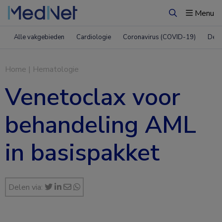
Menu
Zoeken
Alle vakgebieden
Cardiologie
Coronavirus (COVID-19)
Derm
Home
|
Hematologie
Venetoclax voor
behandeling AML
in basispakket
Delen via: