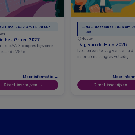
 31 mei 2027 om 11:00 uur
do 3 december 2026 om 0
uur
sen
Houten
in het Groen 2027
Dag van de Huid 2026
arlijkse AAD-congres bijwonen
De allereerste Dag van de Huid:
 naar de VS te …
inspirerend congres volledig …
Meer informatie →
Meer infor
Direct inschrijven →
Direct inschrijven →