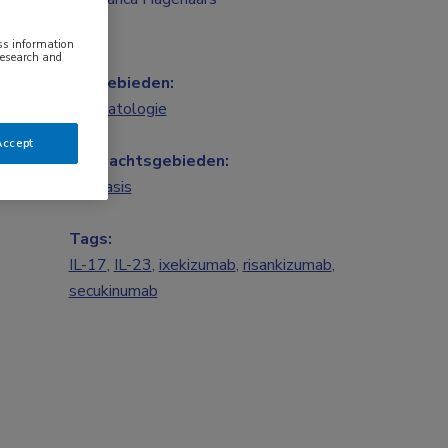
ess information
research and
Vakgebieden:
Dermatologie
Accept
Aandachtsgebieden:
Psoriasis
Tags:
IL-17
,
IL-23
,
ixekizumab
,
risankizumab
,
secukinumab