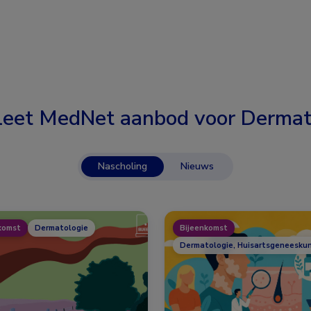
eet MedNet aanbod voor
Dermat
Nascholing
Nieuws
komst
Dermatologie
Bijeenkomst
Dermatologie, Huisartsgeneesku