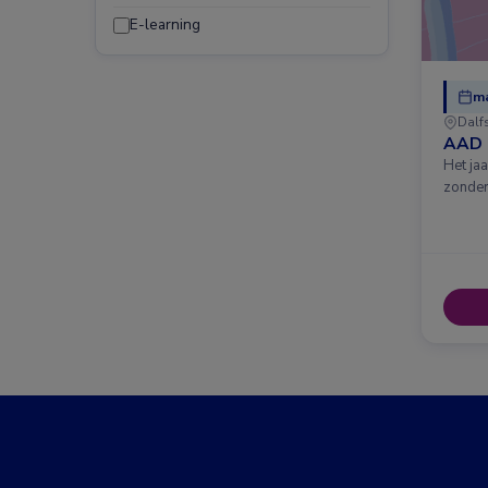
E-learning
ma
Dalf
AAD 
Het ja
zonder