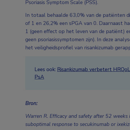
Psoriasis Symptom Scale (PSS).
In totaal behaalde 63,0% van de patiënten d
of 1 en 26,2% een sPGA van 0. Daarnaast ha
1 (geen effect op het leven van de patiënt)
geen psoriasissymptomen zijn). In deze anal
het veiligheidsprofiel van risankizumab gerap
Lees ook:
Risankizumab verbetert HRQoL, v
PsA
Bron:
Warren R. Efficacy and safety after 52 weeks i
suboptimal response to secukinumab or ixek