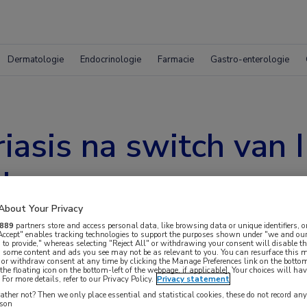
Dermatologie
Endocrinologie
Farmacie
Gastro-enterologie
riasis na switch van
ab
About Your Privacy
889
partners store and access personal data, like browsing data or unique identifiers, o
 Accept" enables tracking technologies to support the purposes shown under "we and our
 to provide," whereas selecting "Reject All" or withdrawing your consent will disable th
, some content and ads you see may not be as relevant to you. You can resurface this
 or withdraw consent at any time by clicking the Manage Preferences link on the bottom
the floating icon on the bottom-left of the webpage, if applicable]. Your choices will hav
For more details, refer to our Privacy Policy.
Privacy statement
e respons op secukinumab of ixekizumab gaf een
ther not? Then we only place essential and statistical cookies, these do not record an
rson