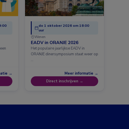
9:00
do 1 oktober 2026 om 18:00
uur
Wenen
EADV in ORANJE 2026
 een
Het populaire jaarlijkse EADV in
ORANJE dinersymposium staat weer op
…
matie →
Meer informatie →
Direct inschrijven →