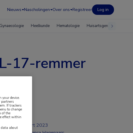
Nieuws
Nascholingen
Over ons
Registreer
Log in
Gynaecologie
Heelkunde
Hematologie
Huisartsgeneeskunde
 IL-17-remmer
n your device.
 partners
em. If trackers
 menu to change
 of the
e effect within
mrt 2023
y data about
Bianca Hagenaars