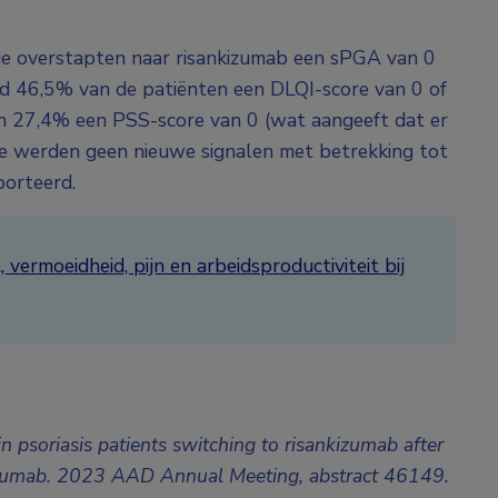
ie overstapten naar risankizumab een sPGA van 0
d 46,5% van de patiënten een DLQI-score van 0 of
 en 27,4% een PSS-score van 0 (wat aangeeft dat er
yse werden geen nieuwe signalen met betrekking tot
porteerd.
ermoeidheid, pijn en arbeidsproductiviteit bij
n psoriasis patients switching to risankizumab after
izumab
. 2023 AAD Annual Meeting, abstract 46149.