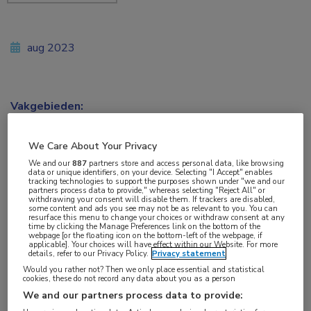
aug 2023
Vakgebieden:
Huisartsgeneeskunde
,
Infectieziekten
,
Kindergeneeskunde
,
Longziekten
We Care About Your Privacy
We and our
887
partners store and access personal data, like browsing
data or unique identifiers, on your device. Selecting "I Accept" enables
Aandachtsgebieden:
tracking technologies to support the purposes shown under "we and our
partners process data to provide," whereas selecting "Reject All" or
Pneumonie
,
Virale infecties
withdrawing your consent will disable them. If trackers are disabled,
some content and ads you see may not be as relevant to you. You can
resurface this menu to change your choices or withdraw consent at any
time by clicking the Manage Preferences link on the bottom of the
Tags:
webpage [or the floating icon on the bottom-left of the webpage, if
applicable]. Your choices will have effect within our Website. For more
bronchiolitis
,
luchtweginfectie
details, refer to our Privacy Policy.
Privacy statement
Would you rather not? Then we only place essential and statistical
cookies, these do not record any data about you as a person
De richtlijn Bronchiolitis bij kinderen is herzien. De
We and our partners process data to provide:
richtlijn beschrijft wat volgens huidige