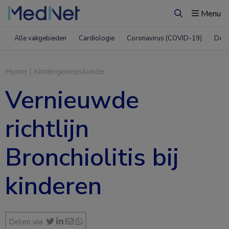
Menu
Zoeken
Alle vakgebieden
Cardiologie
Coronavirus (COVID-19)
Derm
Home
|
Kindergeneeskunde
Vernieuwde
richtlijn
Bronchiolitis bij
kinderen
Delen via: