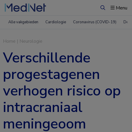
Menu
Zoeken
Alle vakgebieden
Cardiologie
Coronavirus (COVID-19)
Derm
Home
|
Neurologie
Verschillende
progestagenen
verhogen risico op
intracraniaal
meningeoom