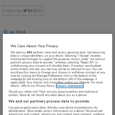
Delen via:
jul 2024
Drs. Mirjam Bedaf
We Care About Your Privacy
We and our
889
partners store and access personal data, like browsing
data or unique identifiers, on your device. Selecting "I Accept" enables
tracking technologies to support the purposes shown under "we and our
Vakgebieden:
partners process data to provide," whereas selecting "Reject All" or
withdrawing your consent will disable them. If trackers are disabled,
Huisartsgeneeskunde
,
Neurologie
,
Oncologie
some content and ads you see may not be as relevant to you. You can
resurface this menu to change your choices or withdraw consent at any
time by clicking the Manage Preferences link on the bottom of the
webpage [or the floating icon on the bottom-left of the webpage, if
Aandachtsgebieden:
applicable]. Your choices will have effect within our Website. For more
details, refer to our Privacy Policy.
Privacy statement
Neuro-oncologie
Would you rather not? Then we only place essential and statistical
cookies, these do not record any data about you as a person
Tags:
We and our partners process data to provide:
anticonceptie
,
meningeoom
Use precise geolocation data. Actively scan device characteristics for
identification. Store and/or access information on a device. Personalised
advertising and content, advertising and content measurement, audience