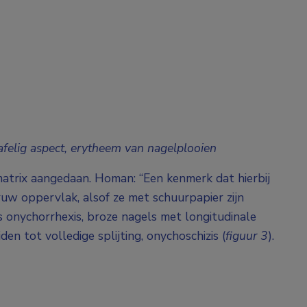
rafelig aspect, erytheem van nagelplooien
 matrix aangedaan. Homan: “Een kenmerk dat hierbij
ruw oppervlak, alsof ze met schuurpapier zijn
 onychorrhexis, broze nagels met longitudinale
en tot volledige splijting, onychoschizis (
figuur 3
).