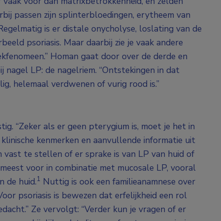
 vaak voor dan matrixbetrokkenheid, en zelden
erbij passen zijn splinterbloedingen, erytheem van
gelmatig is er distale onycholyse, loslating van de
rbeeld psoriasis. Maar daarbij zie je vaak andere
vlekfenomeen.” Homan gaat door over de derde en
j nagel LP: de nagelriem. “Ontstekingen in dat
lig, helemaal verdwenen of vurig rood is.”
tig. “Zeker als er geen pterygium is, moet je het in
 klinische kenmerken en aanvullende informatie uit
 vast te stellen of er sprake is van LP van huid of
 meest voor in combinatie met mucosale LP, vooral
1
 de huid.
Nuttig is ook een familieanamnese over
or psoriasis is bewezen dat erfelijkheid een rol
dacht.” Ze vervolgt: “Verder kun je vragen of er