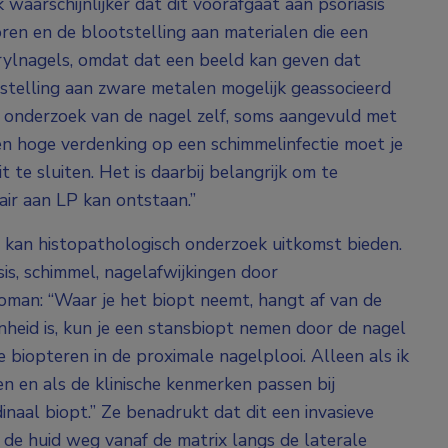
 waarschijnlijker dat dit voorafgaat aan psoriasis
ren en de blootstelling aan materialen die een
rylnagels, omdat dat een beeld kan geven dat
otstelling aan zware metalen mogelijk geassocieerd
h onderzoek van de nagel zelf, soms aangevuld met
en hoge verdenking op een schimmelinfectie moet je
 te sluiten. Het is daarbij belangrijk om te
air aan LP kan ontstaan.”
s, kan histopathologisch onderzoek uitkomst bieden.
is, schimmel, nagelafwijkingen door
oman: “Waar je het biopt neemt, hangt af van de
heid is, kun je een stansbiopt nemen door de nagel
je biopteren in de proximale nagelplooi. Alleen als ik
en en als de klinische kenmerken passen bij
inaal biopt.” Ze benadrukt dat dit een invasieve
n de huid weg vanaf de matrix langs de laterale