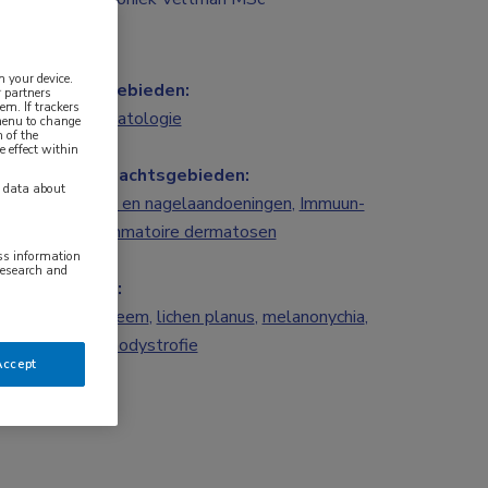
n your device.
Vakgebieden:
 partners
em. If trackers
Dermatologie
 menu to change
 of the
e effect within
Aandachtsgebieden:
y data about
Haar- en nagelaandoeningen
,
Immuun-
inflammatoire dermatosen
ess information
research and
Tags:
erytheem
,
lichen planus
,
melanonychia
,
onychodystrofie
Accept