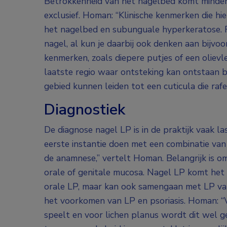
Betrokkenheid van het nagelbed komt minder
exclusief. Homan: “Klinische kenmerken die hi
het nagelbed en subunguale hyperkeratose. Re
nagel, al kun je daarbij ook denken aan bijvoo
kenmerken, zoals diepere putjes of een olie
laatste regio waar ontsteking kan ontstaan bi
gebied kunnen leiden tot een cuticula die rafe
Diagnostiek
De diagnose nagel LP is in de praktijk vaak las
eerste instantie doen met een combinatie van
de anamnese,” vertelt Homan. Belangrijk is om
orale of genitale mucosa. Nagel LP komt het
orale LP, maar kan ook samengaan met LP van
het voorkomen van LP en psoriasis. Homan: “Vo
speelt en voor lichen planus wordt dit wel ge