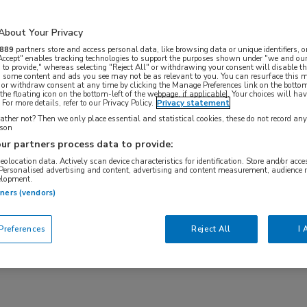
tekenvorming leiden tot onherstelbare
lang om tijdig in te grijpen. Femke Homan,
About Your Privacy
ZGT), geeft uitleg aan de hand van
889
partners store and access personal data, like browsing data or unique identifiers, o
 Accept" enables tracking technologies to support the purposes shown under "we and our
 to provide," whereas selecting "Reject All" or withdrawing your consent will disable th
, some content and ads you see may not be as relevant to you. You can resurface this
 or withdraw consent at any time by clicking the Manage Preferences link on the bottom
okkenheid van de nagels bij lichen planus (nagel
the floating icon on the bottom-left of the webpage, if applicable]. Your choices will hav
For more details, refer to our Privacy Policy.
Privacy statement
lle LP-gevallen, ontstaan nagelafwijkingen zonder
ther not? Then we only place essential and statistical cookies, these do not record an
elt dat ze af en toe patiënten ziet met nagel LP,
rson
ur partners process data to provide:
tussen de 1 en 20. Het is volgens haar moeilijk om
geolocation data. Actively scan device characteristics for identification. Store and/or acc
ium van nagel LP en andere nagelaandoeningen.
 Personalised advertising and content, advertising and content measurement, audience 
elopment.
t namelijk pas in een laat stadium voor, terwijl
tners (vendors)
over de diagnose. Bij een pterygium zijn de
an elkaar vastgegroeid, wat eruitziet als een v-
references
Reject All
I 
(
figuur 1
).