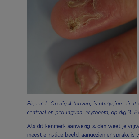
Figuur 1. Op dig 4 (boven) is pterygium zicht
centraal en periunguaal erytheem, op dig 3: Be
Als dit kenmerk aanwezig is, dan weet je vrij
meest ernstige beeld, aangezien er sprake is