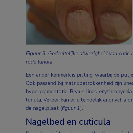
Figuur 3. Gedeeltelijke afwezigheid van cuticu
rode lunula
Een ander kenmerk is pitting, waarbij de putje
Ook passend bij matrixbetrokkenheid zijn lin
hyperpigmentatie, Beau’s lines, erythronychi
lunula. Verder kan er uiteindelijk anonychia o
de nagelplaat (
figuur 1
).”
Nagelbed en cuticula