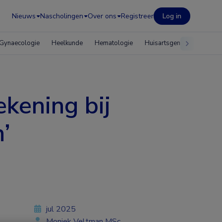
Nieuws
Nascholingen
Over ons
Registreer
Log in
Gynaecologie
Heelkunde
Hematologie
Huisartsgeneeskunde
ekening bij
’
jul 2025
Moniek Veltman MSc