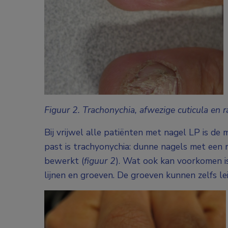
Figuur 2. Trachonychia, afwezige cuticula en 
Bij vrijwel alle patiënten met nagel LP is de
past is trachyonychia: dunne nagels met een 
bewerkt (
figuur 2
). Wat ook kan voorkomen is
lijnen en groeven. De groeven kunnen zelfs leid