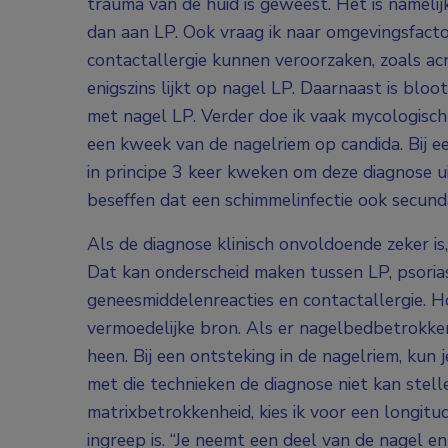
trauma van de huid is geweest. Het is namelijk
dan aan LP. Ook vraag ik naar omgevingsfacto
contactallergie kunnen veroorzaken, zoals ac
enigszins lijkt op nagel LP. Daarnaast is blo
met nagel LP. Verder doe ik vaak mycologisc
een kweek van de nagelriem op candida. Bij e
in principe 3 keer kweken om deze diagnose uit
beseffen dat een schimmelinfectie ook secund
Als de diagnose klinisch onvoldoende zeker i
Dat kan onderscheid maken tussen LP, psorias
geneesmiddelenreacties en contactallergie. H
vermoedelijke bron. Als er nagelbedbetrokken
heen. Bij een ontsteking in de nagelriem, kun 
met die technieken de diagnose niet kan stell
matrixbetrokkenheid, kies ik voor een longitud
ingreep is. “Je neemt een deel van de nagel e