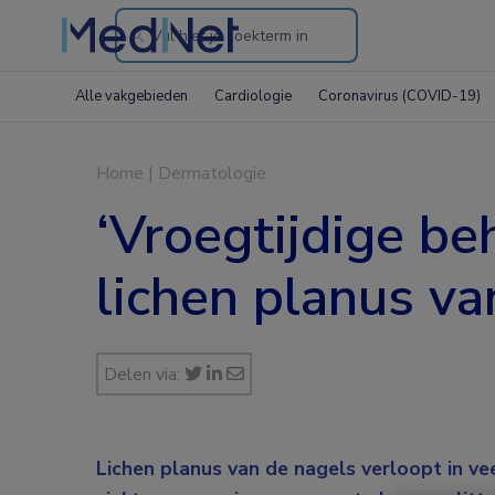
Search
through
Alle vakgebieden
Cardiologie
Coronavirus (COVID-19)
the
website
Home
|
Dermatologie
‘Vroegtijdige be
lichen planus va
Delen via:
Lichen planus van de nagels verloopt in ve