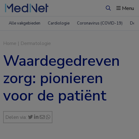
Menu
Zoeken
Alle vakgebieden
Cardiologie
Coronavirus (COVID-19)
Derm
Home
|
Dermatologie
Waardegedreven
zorg: pionieren
voor de patiënt
Delen via: