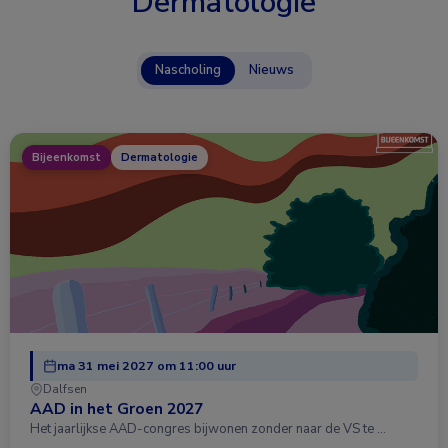
Dermatologie
Nascholing
Nieuws
Bijeenkomst
Dermatologie
ma 31 mei 2027 om 11:00 uur
Dalfsen
AAD in het Groen 2027
Het jaarlijkse AAD-congres bijwonen zonder naar de VS te …