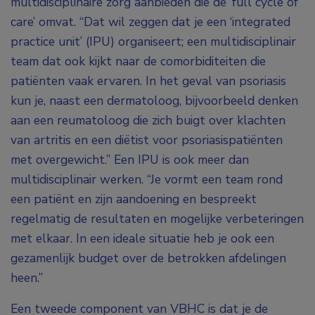
multidisciplinaire zorg aanbieden die de ‘full cycle of
care’ omvat. “Dat wil zeggen dat je een ‘integrated
practice unit’ (IPU) organiseert; een multidisciplinair
team dat ook kijkt naar de comorbiditeiten die
patiënten vaak ervaren. In het geval van psoriasis
kun je, naast een dermatoloog, bijvoorbeeld denken
aan een reumatoloog die zich buigt over klachten
van artritis en een diëtist voor psoriasispatiënten
met overgewicht.” Een IPU is ook meer dan
multidisciplinair werken. “Je vormt een team rond
een patiënt en zijn aandoening en bespreekt
regelmatig de resultaten en mogelijke verbeteringen
met elkaar. In een ideale situatie heb je ook een
gezamenlijk budget over de betrokken afdelingen
heen.”
Een tweede component van VBHC is dat je de