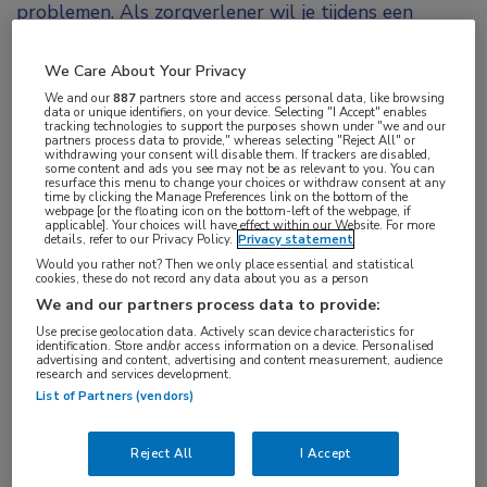
problemen. Als zorgverlener wil je tijdens een
consult zoveel mogelijk aspecten van de ziekte en
mogelijke behandelingen bespreken. Dit gaat niet
We Care About Your Privacy
We and our
887
partners store and access personal data, like browsing
altijd samen. In mijn praktijk als dermatoloog zie ik
data or unique identifiers, on your device. Selecting "I Accept" enables
tracking technologies to support the purposes shown under "we and our
veel patiënten met psoriasis. Zo’n 10 tot 12 jaar
partners process data to provide," whereas selecting "Reject All" or
withdrawing your consent will disable them. If trackers are disabled,
geleden waren er in korte tijd veel doorbraken op
some content and ads you see may not be as relevant to you. You can
resurface this menu to change your choices or withdraw consent at any
het gebied van deze ziekte. Er kwamen nieuwe
time by clicking the Manage Preferences link on the bottom of the
webpage [or the floating icon on the bottom-left of the webpage, if
geneesmiddelen op de markt, zoals biologicals, en er
applicable]. Your choices will have effect within our Website. For more
details, refer to our Privacy Policy.
Privacy statement
ontstond meer inzicht in de etiologie. Zo leerden we
Would you rather not? Then we only place essential and statistical
cookies, these do not record any data about you as a person
dat psoriasis niet enkel een huidaandoening is, maar
We and our partners process data to provide:
vaak samen voorkomt met bijvoorbeeld artritis,
Use precise geolocation data. Actively scan device characteristics for
cardiovasculair lijden en insulineresistentie. Mijn
identification. Store and/or access information on a device. Personalised
advertising and content, advertising and content measurement, audience
proces in de spreekkamer was niet afgesteld op dit
research and services development.
List of Partners (vendors)
brede beeld. Tijdens een consult van 15 minuten
kon ik onmogelijk al deze aspecten bespreken. Dat
Reject All
I Accept
was voor mij de aanleiding om het anders aan te