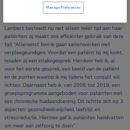
pakken.”
Manage Preferences
Tailored approach
Lambert besteedt nu niet alleen méér tijd aan haar
patiënten, zij maakt ook efficiënter gebruik van deze
tijd. “Allereerst ben ik gaan samenwerken met
verpleegkundigen. Voordat een patiënt bij mij komt,
houden zij een intakegesprek. Hierdoor heb ik, al
voor het eerste gesprek, een beeld van de patiënt
en de punten waarop ik mij tijdens het consult wil
richten. Daarnaast heb ik, van 2006 tot 2018, een
groepsprogramma aangeboden voor patiënten met
een chronische huidaandoening. Dit richtte zich op 3
aspecten: gezondheidswijsheid, leefstijl en
stressreductie. Hiermee gaf ik patiënten handvatten
om meer aan zelfzorg te doen.”