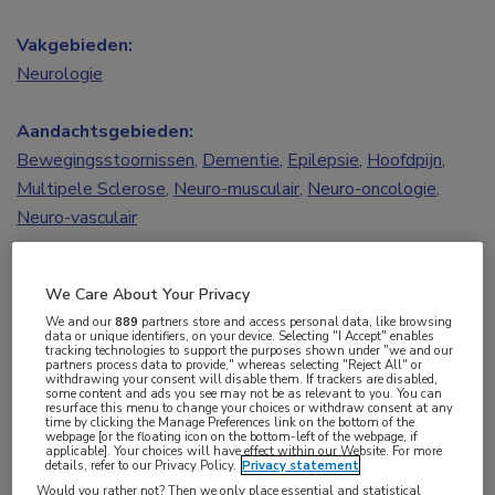
Vakgebieden:
Neurologie
Aandachtsgebieden:
Bewegingsstoornissen
,
Dementie
,
Epilepsie
,
Hoofdpijn
,
Multipele Sclerose
,
Neuro-musculair
,
Neuro-oncologie
,
Neuro-vasculair
Tags:
We Care About Your Privacy
EPD
We and our
889
partners store and access personal data, like browsing
data or unique identifiers, on your device. Selecting "I Accept" enables
tracking technologies to support the purposes shown under "we and our
Hixtips.nl staat vol met tips en handigheidjes
partners process data to provide," whereas selecting "Reject All" or
withdrawing your consent will disable them. If trackers are disabled,
some content and ads you see may not be as relevant to you. You can
over het gebruik van het elektronisch
resurface this menu to change your choices or withdraw consent at any
time by clicking the Manage Preferences link on the bottom of the
patiëntendossier HiX. Stefan Knapen en Ronald
webpage [or the floating icon on the bottom-left of the webpage, if
applicable]. Your choices will have effect within our Website. For more
Bierings, aios neurologie in het LUMC in Leiden,
details, refer to our Privacy Policy.
Privacy statement
hebben de website opgezet.
Would you rather not? Then we only place essential and statistical