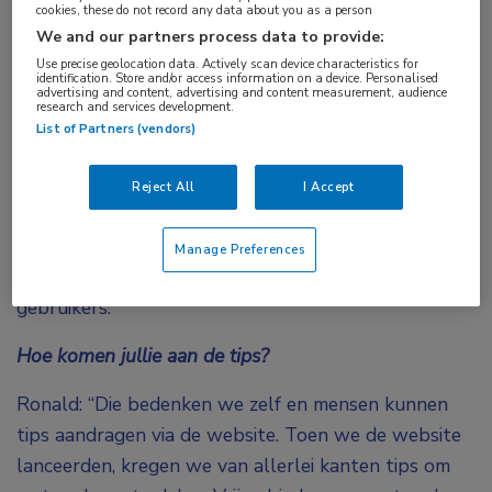
cookies, these do not record any data about you as a person
We and our partners process data to provide:
Waarom deze website?
Use precise geolocation data. Actively scan device characteristics for
identification. Store and/or access information on a device. Personalised
Stefan: “Veel mensen hebben moeite met het
advertising and content, advertising and content measurement, audience
research and services development.
gebruik van HiX. Ronald en ik zijn altijd bezig met
List of Partners (vendors)
het slim inrichten van ons werk met digitale
techniek. We kwamen op het idee om tips daarover
Reject All
I Accept
te gaan delen. Aanvankelijk in een wekelijkse
nieuwsbrief voor de vakgroep, maar later hebben
Manage Preferences
we de tips verzameld en online gezet voor alle HiX-
gebruikers.”
Hoe komen jullie aan de tips?
Ronald: “Die bedenken we zelf en mensen kunnen
tips aandragen via de website. Toen we de website
lanceerden, kregen we van allerlei kanten tips om