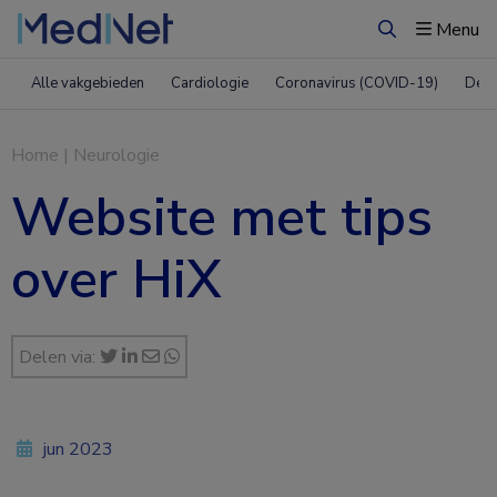
Menu
Zoeken
Alle vakgebieden
Cardiologie
Coronavirus (COVID-19)
Derm
Home
|
Neurologie
Website met tips
over HiX
Delen via:
jun 2023