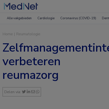
Alle vakgebieden
Cardiologie
Coronavirus (COVID-19)
Derm
Home
|
Reumatologie
Zelfmanagementinte
verbeteren
reumazorg
Delen via: