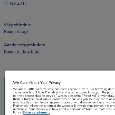
feb 2017
Vakgebieden:
Reumatologie
Aandachtsgebieden:
Reumatoïde artritis
We Care About Your Privacy
Log hier in om volledige
We and our
889
partners store and access personal data, like browsing data o
device. Selecting "I Accept" enables tracking technologies to support the pu
partners process data to provide," whereas selecting "Reject All" or withdraw
toegang te krijgen.
them. If trackers are disabled, some content and ads you see may not be as r
resurface this menu to change your choices or withdraw consent at any time
Preferences link on the bottom of the webpage [or the floating icon on the bott
of
Account maken
Login
applicable]. Your choices will have effect within our Website. For more details,
Policy.
Privacy statement